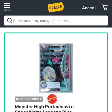
Vai
Accedi
Accedi
al
Registrati
menu
Offerte
Elettrodomestici
Informatica
Telefonia
Tv
e
Home
NON DISPONIBILE
Cinema
Monster High Portachiavi e