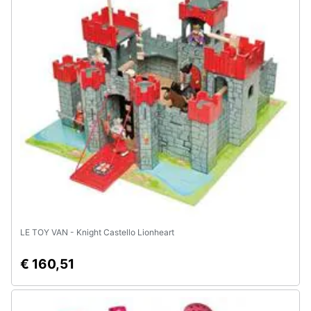
Animali
Motori
Libri,
cd
e
dvd
Festività
e
ricorrenze
LE TOY VAN - Knight Castello Lionheart
Promozioni
€ 160,51
Servizi