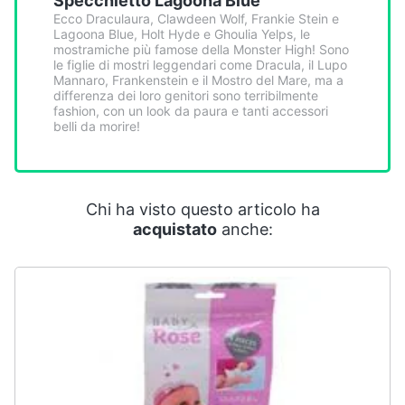
Specchietto Lagoona Blue
Smart
Ecco Draculaura, Clawdeen Wolf, Frankie Stein e
home
Lagoona Blue, Holt Hyde e Ghoulia Yelps, le
mostramiche più famose della Monster High! Sono
le figlie di mostri leggendari come Dracula, il Lupo
Videogiochi
Mannaro, Frankenstein e il Mostro del Mare, ma a
differenza dei loro genitori sono terribilmente
fashion, con un look da paura e tanti accessori
belli da morire!
Audio
e
musica
Chi ha visto questo articolo ha
Clima
acquistato
anche:
Arredo
Brico
e
Giardinaggio
Salute