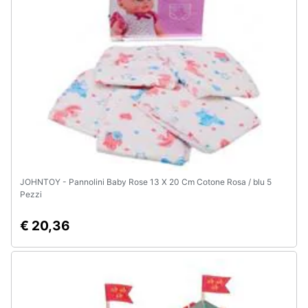
e
igiene
Beauty
Giocattoli
Prima
infanzia
JOHNTOY - Pannolini Baby Rose 13 X 20 Cm Cotone Rosa / blu 5
Fotografia
Pezzi
€ 20,36
Casalinghi
Abbigliamento
Sport