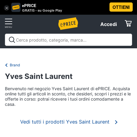
ePRICE
OTTIENI
Vai
×
Accedi
GRATIS - su Google Play
al
Registrati
menu
Accedi
Offerte
Elettrodomestici
Brand
Informatica
Yves Saint Laurent
Benvenuto nel negozio Yves Saint Laurent di ePRICE. Acquista
Telefonia
online tutti gli articoli in sconto, che desideri, scopri i prezzi e le
offerte in corso: potrai ricevere i tuoi ordini comodamente a
casa.
Tv
e
Home
Vedi tutti i prodotti Yves Saint Laurent
Cinema