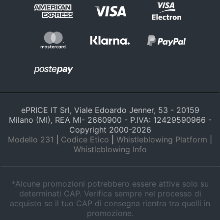
e
igiene
Beauty
Giocattoli
Prima
infanzia
ePRICE IT Srl, Viale Edoardo Jenner, 53 - 20159
Milano (MI), REA MI- 2660900 - P.IVA: 12429590966 -
Copyright 2000-
2026
Fotografia
Modello 231
|
Codice Etico
|
Whistleblowing Platform
|
Whistleblowing Info
Casalinghi
*Alcune promozioni potrebbero essere attive solo su
Abbigliamento
determinati CAP. Verifica sempre nel processo di
acquisto se il tuo CAP di consegna rientra tra quelli in
promozione.
Sport