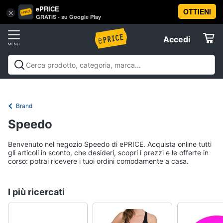
ePRICE
OTTIENI
Vai
×
Accedi
GRATIS - su Google Play
al
Registrati
menu
Accedi
Offerte
Elettrodomestici
Brand
Informatica
Speedo
Benvenuto nel negozio Speedo di ePRICE. Acquista online tutti
Telefonia
gli articoli in sconto, che desideri, scopri i prezzi e le offerte in
corso: potrai ricevere i tuoi ordini comodamente a casa.
Tv
e
I più ricercati
Home
Cinema