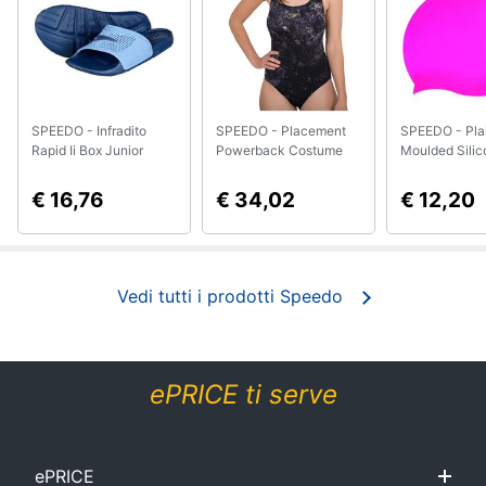
Smart
home
Videogiochi
SPEEDO - Infradito
SPEEDO - Placement
SPEEDO - Pla
Rapid Ii Box Junior
Powerback Costume
Moulded Silic
Audio
Scarpe Ragazzi Eu 31
Intero Piscina Tg.
Cuffia Piscin
e
Francese 30
€ 16,76
€ 34,02
€ 12,20
musica
Clima
Vedi tutti i prodotti Speedo
Arredo
Brico
ePRICE ti serve
e
Giardinaggio
ePRICE
Salute