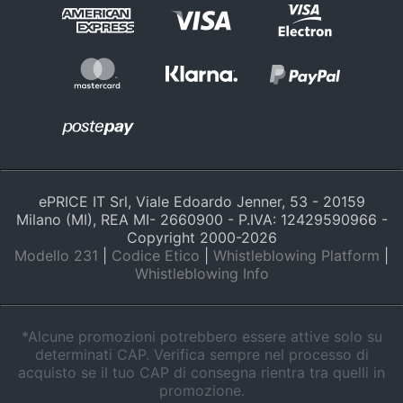
e
igiene
Beauty
Giocattoli
Prima
infanzia
ePRICE IT Srl, Viale Edoardo Jenner, 53 - 20159
Milano (MI), REA MI- 2660900 - P.IVA: 12429590966 -
Copyright 2000-
2026
Fotografia
Modello 231
|
Codice Etico
|
Whistleblowing Platform
|
Whistleblowing Info
Casalinghi
*Alcune promozioni potrebbero essere attive solo su
Abbigliamento
determinati CAP. Verifica sempre nel processo di
acquisto se il tuo CAP di consegna rientra tra quelli in
promozione.
Sport