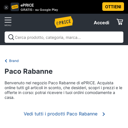
ePRICE
OTTIENI
Vai
×
Accedi
GRATIS - su Google Play
al
Registrati
menu
Accedi
Offerte
Elettrodomestici
Brand
Informatica
Paco Rabanne
Benvenuto nel negozio Paco Rabanne di ePRICE. Acquista
Telefonia
online tutti gli articoli in sconto, che desideri, scopri i prezzi e le
offerte in corso: potrai ricevere i tuoi ordini comodamente a
casa.
Tv
e
Home
Vedi tutti i prodotti Paco Rabanne
Cinema