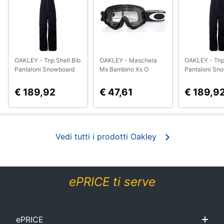
Smart
home
Videogiochi
OAKLEY - Tnp Shell Bib
OAKLEY - Maschera
OAKLEY - Tnp 
Pantaloni Snowboard
Mx Bambino Xs O
Pantaloni Sn
Audio
Taglia S
Frame Jet Nero Clear
Taglia L
e
(default, Nero)
€ 189,92
€ 47,61
€ 189,9
musica
Clima
Vedi tutti i prodotti Oakley
Arredo
Brico
ePRICE ti serve
e
Giardinaggio
ePRICE
Salute