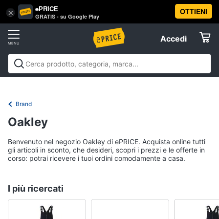
ePRICE
OTTIENI
Vai
×
Accedi
GRATIS - su Google Play
al
Registrati
menu
Accedi
Offerte
Elettrodomestici
Brand
Informatica
Oakley
Benvenuto nel negozio Oakley di ePRICE. Acquista online tutti
Telefonia
gli articoli in sconto, che desideri, scopri i prezzi e le offerte in
corso: potrai ricevere i tuoi ordini comodamente a casa.
Tv
e
I più ricercati
Home
Cinema