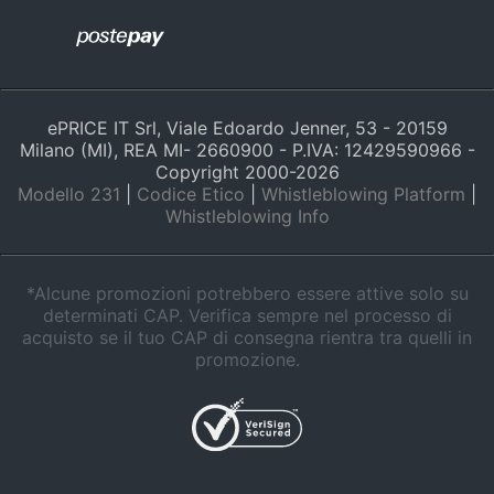
Animali
Motori
ePRICE IT Srl, Viale Edoardo Jenner, 53 - 20159
Milano (MI), REA MI- 2660900 - P.IVA: 12429590966 -
Libri,
Copyright 2000-
2026
cd
Modello 231
|
Codice Etico
|
Whistleblowing Platform
|
e
Whistleblowing Info
dvd
*Alcune promozioni potrebbero essere attive solo su
Festività
determinati CAP. Verifica sempre nel processo di
e
acquisto se il tuo CAP di consegna rientra tra quelli in
ricorrenze
promozione.
Promozioni
Servizi