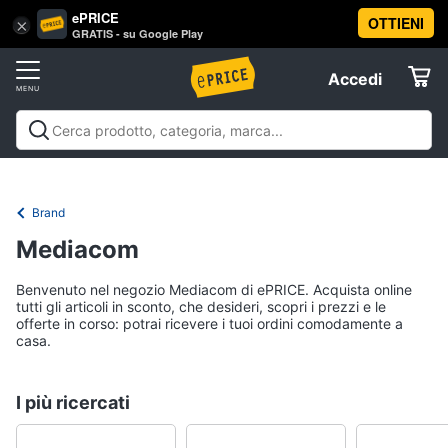
ePRICE
OTTIENI
Vai
×
Accedi
GRATIS - su Google Play
al
Registrati
menu
Accedi
Offerte
Elettrodomestici
Brand
Informatica
Mediacom
Benvenuto nel negozio Mediacom di ePRICE. Acquista online
Telefonia
tutti gli articoli in sconto, che desideri, scopri i prezzi e le
offerte in corso: potrai ricevere i tuoi ordini comodamente a
casa.
Tv
e
Home
I più ricercati
Cinema