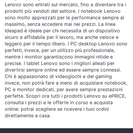
Lenovo sono entrati sul mercato, fino a diventare tra i
e
igiene
prodotti più venduti del settore. I notebook Lenovo
sono molto apprezzati per le performance sempre al
massimo, senza eccedere mai nei prezzi. La linea
Beauty
Ideapad è ideale per chi necessita di un dispositivo
sicuro e affidabile per il lavoro, ma anche veloce e
Giocattoli
leggero per il tempo libero. I PC desktop Lenovo sono
perfetti, invece, per un utilizzo più professionale,
mentre i monitor garantiscono immagini nitide e
Prima
precise. I tablet Lenovo sono i migliori alleati per
infanzia
divertirsi sempre online ed essere sempre connessi.
Chi è appassionato di videogiochi e del gaming
Fotografia
invece, non potrà fare a meno di acquistare notebook,
PC e monitor dedicati, per avere sempre prestazioni
perfette. Scopri ora tutti i prodotti Lenovo su ePRICE,
Casalinghi
consulta i prezzi e le offerte in corso e acquista
online: potrai scegliere se ricevere i tuoi ordini
Abbigliamento
direttamente a casa.
Sport