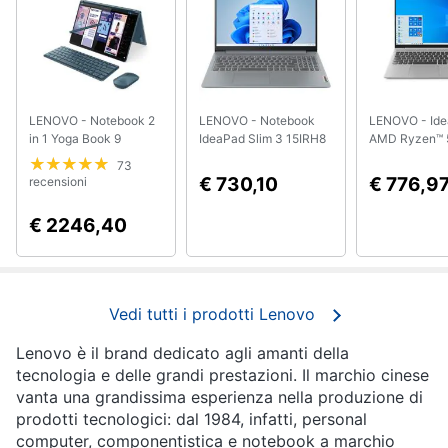
Smart
home
Videogiochi
LENOVO - Notebook 2
LENOVO - Notebook
LENOVO - Ide
in 1 Yoga Book 9
IdeaPad Slim 3 15IRH8
AMD Ryzen™ 
Audio
13IMU9 Monitor 13.3"
Monitor 15.6" Intel Core
Computer port
e
73
2.8K (2880x1800)
i5-13420H RAM 16GB
cm (15.6") Fu
€ 730,10
€ 776,9
recensioni
musica
OLED Touch Screen
SSD 1TB Windows 11
DDR4-SDRAM
Intel Core Ultra 7 155U
Home
SSD Wi-Fi 5 (
€ 2246,40
Ram 32GB SSD 1TB
Windows 11 
Clima
Intel Graphics Windows
Grigio, Platino
11 Home Colore Foglia
di Tè
Arredo
Vedi tutti i prodotti Lenovo
Brico
Lenovo è il brand dedicato agli amanti della
e
tecnologia e delle grandi prestazioni. Il marchio cinese
Giardinaggio
vanta una grandissima esperienza nella produzione di
prodotti tecnologici: dal 1984, infatti, personal
computer, componentistica e notebook a marchio
Salute