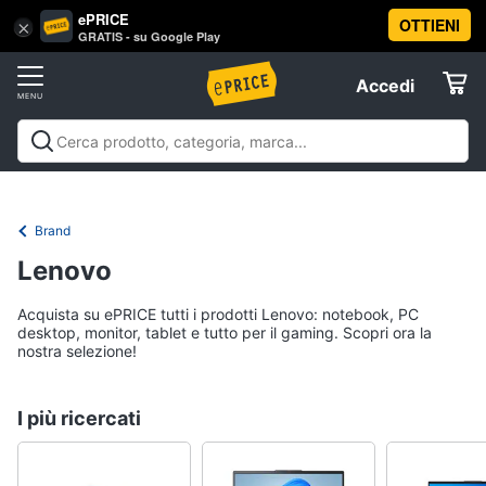
ePRICE
OTTIENI
Vai
×
Accedi
GRATIS - su Google Play
al
Registrati
menu
Accedi
Offerte
Elettrodomestici
Brand
Informatica
Lenovo
Acquista su ePRICE tutti i prodotti Lenovo: notebook, PC
Telefonia
desktop, monitor, tablet e tutto per il gaming. Scopri ora la
nostra selezione!
Tv
e
I più ricercati
Home
Cinema