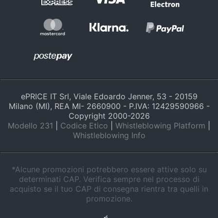
Assistenza
clienti
Esci
ePRICE IT Srl, Viale Edoardo Jenner, 53 - 20159
Milano (MI), REA MI- 2660900 - P.IVA: 12429590966 -
Copyright 2000-
2026
Modello 231
|
Codice Etico
|
Whistleblowing Platform
|
Whistleblowing Info
*Alcune promozioni potrebbero essere attive solo su
determinati CAP. Verifica sempre nel processo di
acquisto se il tuo CAP di consegna rientra tra quelli in
promozione.