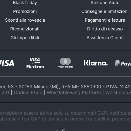
Black friday
Sezione Aiuto
Promozioni
Consegne e limitazioni
Sconti alla rovescia
Pagamenti e fattura
Ricondizionati
Diritto di recesso
Gli imperdibili
Assistenza Clienti
nner, 53 - 20159 Milano (MI), REA MI- 2660900 - P.IVA: 12
 231
|
Codice Etico
|
Whistleblowing Platform
|
Whistleblow
trebbero essere attive solo su determinati CAP. Verifica 
isto se il tuo CAP di consegna rientra tra quelli in promoz