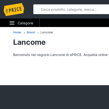
Categorie
Elettrodomestici
Home
Brand
Lancome
Lancome
Informatica
Telefonia
Benvenuto nel negozio Lancome di ePRICE. Acquista online tutti
Tv e Home Cinema
Smart home
Videogiochi
Audio e musica