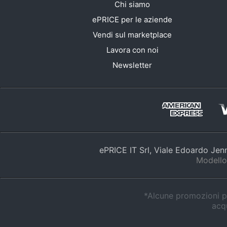
Clima
Chi siamo
ePRICE per le aziende
Arredo
Vendi sul marketplace
Brico e Giardinaggio
Lavora con noi
Newsletter
Salute e igiene
Beauty
Giocattoli
Prima infanzia
ePRICE IT Srl, Viale Edoardo Je
Fotografia
Modello
Casalinghi
*Alcune promozioni po
Abbigliamento
acqu