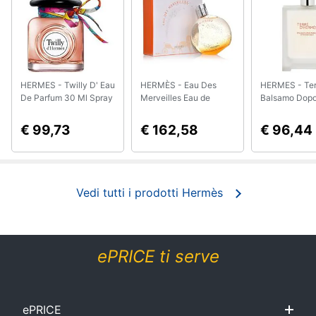
Smart
home
Videogiochi
HERMES - Twilly D' Eau
HERMÈS - Eau Des
HERMES - Ter
De Parfum 30 Ml Spray
Merveilles Eau de
Balsamo Dop
Audio
Toilette 100 ml Vapo
e
€ 99,73
€ 162,58
€ 96,44
musica
Clima
Vedi tutti i prodotti Hermès
Arredo
Brico
ePRICE ti serve
e
Giardinaggio
ePRICE
Salute