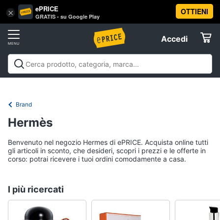
ePRICE
OTTIENI
Vai
×
Accedi
GRATIS - su Google Play
al
Registrati
menu
Accedi
Offerte
Elettrodomestici
Brand
Informatica
Hermès
Benvenuto nel negozio Hermes di ePRICE. Acquista online tutti
Telefonia
gli articoli in sconto, che desideri, scopri i prezzi e le offerte in
corso: potrai ricevere i tuoi ordini comodamente a casa.
Tv
e
I più ricercati
Home
Cinema