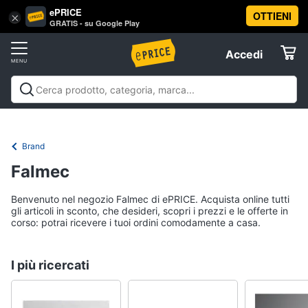
ePRICE
OTTIENI
Vai
×
Accedi
GRATIS - su Google Play
al
Registrati
menu
Accedi
Offerte
Elettrodomestici
Brand
Informatica
Falmec
Benvenuto nel negozio Falmec di ePRICE. Acquista online tutti
Telefonia
gli articoli in sconto, che desideri, scopri i prezzi e le offerte in
corso: potrai ricevere i tuoi ordini comodamente a casa.
Tv
e
I più ricercati
Home
Cinema