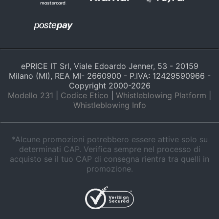
Animali
Motori
ePRICE IT Srl, Viale Edoardo Jenner, 53 - 20159
Libri,
Milano (MI), REA MI- 2660900 - P.IVA: 12429590966 -
cd
Copyright 2000-
2026
e
Modello 231
|
Codice Etico
|
Whistleblowing Platform
|
dvd
Whistleblowing Info
Festività
*Alcune promozioni potrebbero essere attive solo su
e
determinati CAP. Verifica sempre nel processo di
ricorrenze
acquisto se il tuo CAP di consegna rientra tra quelli in
promozione.
Promozioni
Servizi