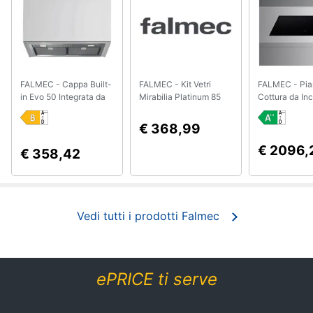
Smart
home
Videogiochi
FALMEC - Cappa Built-
FALMEC - Kit Vetri
FALMEC - Pia
in Evo 50 Integrata da
Mirabilia Platinum 85
Cottura da In
Audio
600 m³ /h Aspirante
Kacl238
Induzione 4 
e
/Filtrante Colore
Cottura da 89
€ 368,99
musica
Acciaio Inox
Colore Nero
€ 2096,
€ 358,42
Clima
Arredo
Vedi tutti i prodotti Falmec
Brico
e
Giardinaggio
ePRICE ti serve
Salute