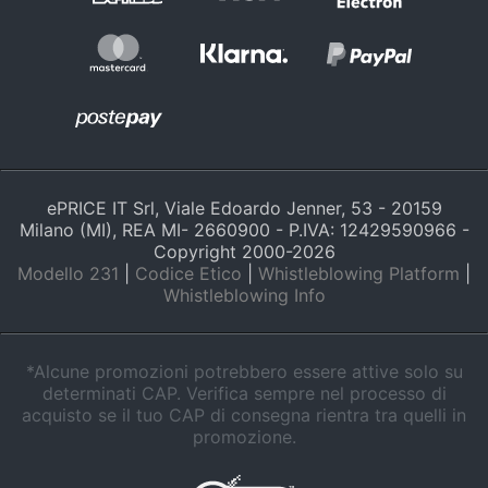
e
igiene
Beauty
Giocattoli
ePRICE IT Srl, Viale Edoardo Jenner, 53 - 20159
Prima
Milano (MI), REA MI- 2660900 - P.IVA: 12429590966 -
infanzia
Copyright 2000-
2026
Modello 231
|
Codice Etico
|
Whistleblowing Platform
|
Whistleblowing Info
Fotografia
Casalinghi
*Alcune promozioni potrebbero essere attive solo su
determinati CAP. Verifica sempre nel processo di
acquisto se il tuo CAP di consegna rientra tra quelli in
Abbigliamento
promozione.
Sport