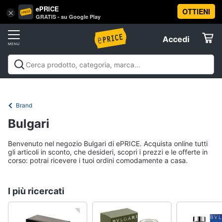
ePRICE
OTTIENI
Vai
×
Accedi
GRATIS - su Google Play
al
Registrati
menu
Accedi
Offerte
Elettrodomestici
Brand
Informatica
Bulgari
Benvenuto nel negozio Bulgari di ePRICE. Acquista online tutti
Telefonia
gli articoli in sconto, che desideri, scopri i prezzi e le offerte in
corso: potrai ricevere i tuoi ordini comodamente a casa.
Tv
e
I più ricercati
Home
Cinema