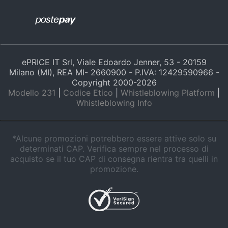
Animali
Motori
ePRICE IT Srl, Viale Edoardo Jenner, 53 - 20159
Milano (MI), REA MI- 2660900 - P.IVA: 12429590966 -
Libri,
Copyright 2000-
2026
cd
Modello 231
|
Codice Etico
|
Whistleblowing Platform
|
e
Whistleblowing Info
dvd
Festività
*Alcune promozioni potrebbero essere attive solo su
e
determinati CAP. Verifica sempre nel processo di
ricorrenze
acquisto se il tuo CAP di consegna rientra tra quelli in
promozione.
Promozioni
Servizi