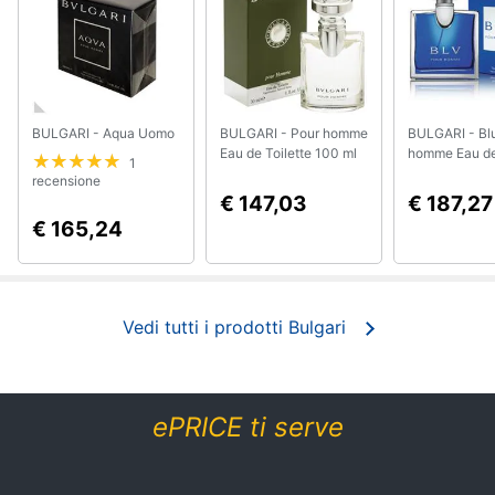
Smart
home
Videogiochi
BULGARI - Aqua Uomo
BULGARI - Pour homme
BULGARI - Bl
Eau de Toilette 100 ml
homme Eau de 
Audio
1
Vapo
100 ml Vapo
e
recensione
€ 147,03
€ 187,27
musica
€ 165,24
Clima
Arredo
Vedi tutti i prodotti Bulgari
Brico
e
ePRICE ti serve
Giardinaggio
Salute