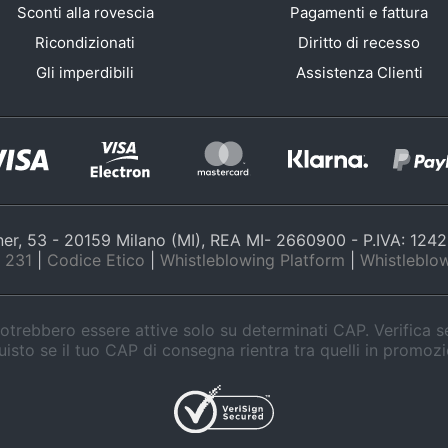
Sconti alla rovescia
Pagamenti e fattura
Ricondizionati
Diritto di recesso
Gli imperdibili
Assistenza Clienti
nner, 53 - 20159 Milano (MI), REA MI- 2660900 - P.IVA: 12
 231
|
Codice Etico
|
Whistleblowing Platform
|
Whistleblow
trebbero essere attive solo su determinati CAP. Verifica 
isto se il tuo CAP di consegna rientra tra quelli in promoz