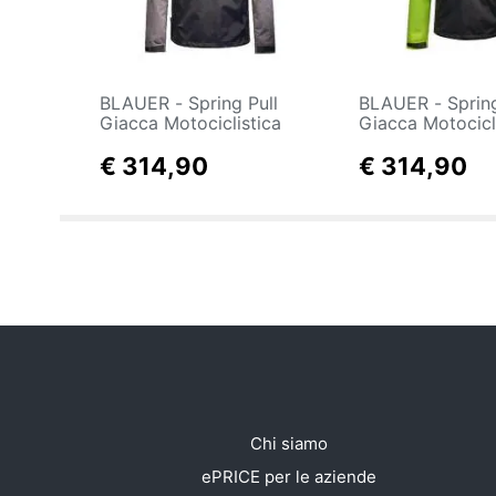
Clima
Arredo
Brico e Giardinaggio
BLAUER - Spring Pull
BLAUER - Spring Pull
Giacca Motociclistica
Giacca Motocicl
Uomo Taglia Xl Con
Uomo Taglia M
Salute e igiene
Protezioni Per Spalla E
€ 314,90
Protezioni Per S
€ 314,90
Gomiti Grigio Blu
Gomiti Giallo Bl
Beauty
Giocattoli
Prima infanzia
Fotografia
Casalinghi
Chi siamo
Abbigliamento
ePRICE per le aziende