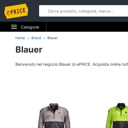
Categorie
Elettrodomestici
Home
Brand
Blauer
Blauer
Informatica
Telefonia
Benvenuto nel negozio Blauer di ePRICE. Acquista online tutti g
Tv e Home Cinema
Smart home
Videogiochi
Audio e musica