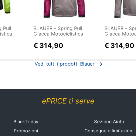
BLAUER - Spring Pull
BLAUER - Spring Pull
istica
Giacca Motociclistica
Giacca Motoci
 Con
Donna Taglia Xl Con
Uomo Taglia 
palla E
Protezioni Per Spalla E
€ 314,90
Protezioni Pe
€ 314,90
u
Gomiti Fucsia Blu
Gomiti Grigio
Vedi tutti i prodotti Blauer
ePRICE ti serve
Black friday
Sezione Aiuto
Promozioni
Consegne e limitazioni