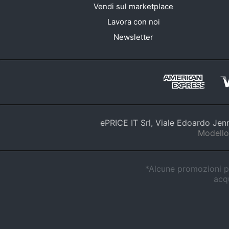
Sport
Vendi sul marketplace
Lavora con noi
Animali
Newsletter
Motori
Libri, cd e dvd
Festività e ricorrenze
Promozioni
ePRICE IT Srl, Viale Edoardo Je
Modello
*Alcune promozioni po
acqu