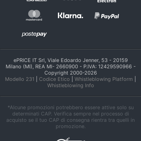
e
igiene
Beauty
Giocattoli
ePRICE IT Srl, Viale Edoardo Jenner, 53 - 20159
Prima
Milano (MI), REA MI- 2660900 - P.IVA: 12429590966 -
infanzia
Copyright 2000-
2026
Modello 231
|
Codice Etico
|
Whistleblowing Platform
|
Whistleblowing Info
Fotografia
Casalinghi
*Alcune promozioni potrebbero essere attive solo su
determinati CAP. Verifica sempre nel processo di
acquisto se il tuo CAP di consegna rientra tra quelli in
Abbigliamento
promozione.
Sport