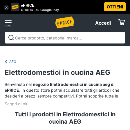
ePRICE
OTTIENI
Vai
×
Accedi
GRATIS - su Google Play
al
Registrati
menu
Accedi
Offerte
Elettrodomestici
AEG
Informatica
Elettrodomestici in cucina AEG
Telefonia
Benvenuto nel
negozio Elettrodomestici in cucina aeg di
ePRICE
. In questo store potrai acquistare tutti gli articoli che
desideri a prezzi sempre competitivi. Potrai scoprire tutte le
Tv
offerte in corso e selezionare i tuoi prodotti preferiti tra
e
un'ampia gamma di articoli scontati dei migliori brand. Acquista
Home
online con un clic, ricevi i tuoi ordini comodamente a casa.
Tutti i prodotti in Elettrodomestici in
Cinema
cucina AEG