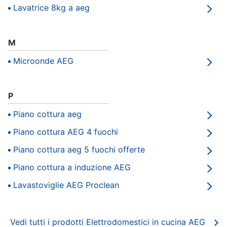
Lavatrice 8kg a aeg
Animali
M
Motori
Microonde AEG
Libri,
cd
P
e
dvd
Piano cottura aeg
Piano cottura AEG 4 fuochi
Festività
e
Piano cottura aeg 5 fuochi offerte
ricorrenze
Piano cottura a induzione AEG
Promozioni
Lavastoviglie AEG Proclean
Servizi
Vedi tutti i prodotti Elettrodomestici in cucina AEG