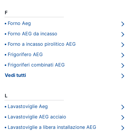
e
igiene
F
Forno Aeg
Beauty
Forno AEG da incasso
Giocattoli
Forno a incasso pirolitico AEG
Frigorifero AEG
Prima
Frigoriferi combinati AEG
infanzia
Vedi tutti
Fotografia
L
Casalinghi
Lavastoviglie Aeg
Abbigliamento
Lavastoviglie AEG acciaio
Lavastoviglie a libera installazione AEG
Sport