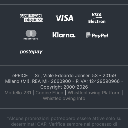
ePRICE IT Srl, Viale Edoardo Jenner, 53 - 20159
Milano (MI), REA MI- 2660900 - P.IVA: 12429590966 -
Copyright 2000-
2026
Modello 231
|
Codice Etico
|
Whistleblowing Platform
|
Whistleblowing Info
*Alcune promozioni potrebbero essere attive solo su
determinati CAP. Verifica sempre nel processo di