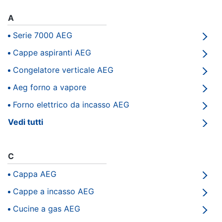
Smart
home
A
Serie 7000 AEG
Videogiochi
Cappe aspiranti AEG
Congelatore verticale AEG
Audio
e
Aeg forno a vapore
musica
Forno elettrico da incasso AEG
Clima
Vedi tutti
Arredo
C
Brico
Cappa AEG
e
Cappe a incasso AEG
Giardinaggio
Cucine a gas AEG
Salute