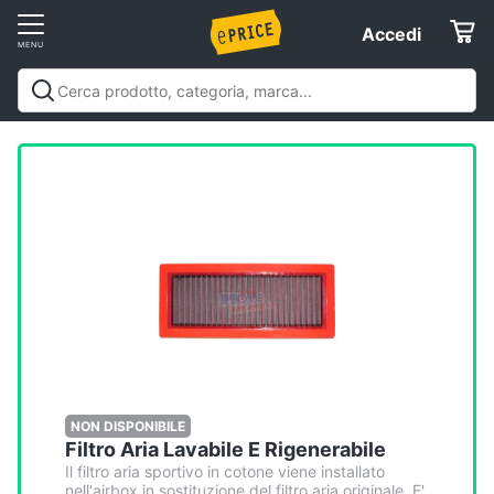
Vai
Accedi
Accedi
al
Registrati
menu
Offerte
Elettrodomestici
Informatica
Telefonia
Tv
e
Home
NON DISPONIBILE
Filtro Aria Lavabile E Rigenerabile
Cinema
Il filtro aria sportivo in cotone viene installato
nell'airbox in sostituzione del filtro aria originale. E'