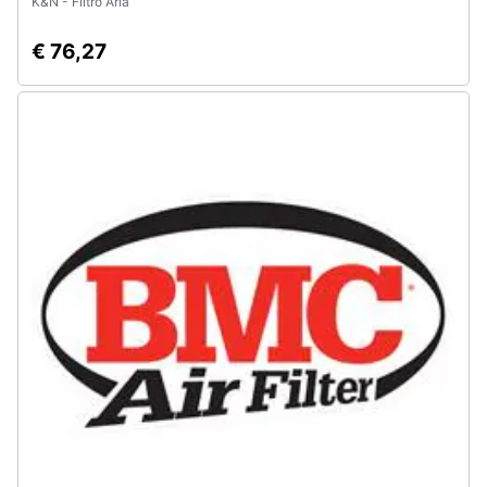
K&N - Filtro Aria
€ 76,27