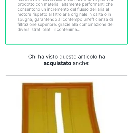
Smart
prodotto con materiali altamente performanti che
consentono un incremento del flusso dell'aria al
home
motore rispetto al filtro aria originale in carta o in
spugna, garantendo al contempo un'efficienza di
filtrazione superiore: grazie alla combinazione dei
Videogiochi
diversi strati oliati, il contenime...
Audio
e
musica
Chi ha visto questo articolo ha
acquistato
anche:
Clima
Arredo
Brico
e
Giardinaggio
Salute