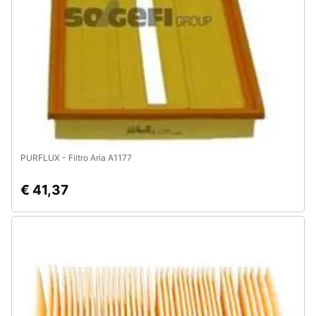
e
igiene
Beauty
Giocattoli
Prima
infanzia
PURFLUX - Filtro Aria A1177
€ 41,37
Fotografia
Casalinghi
Abbigliamento
Sport