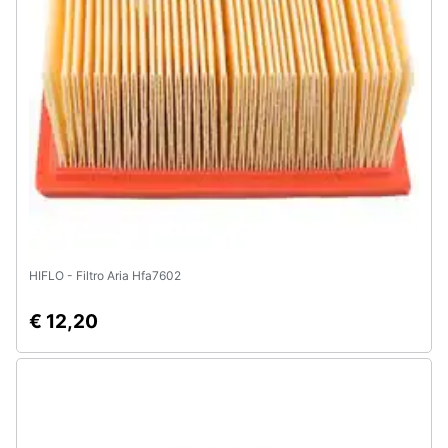
Animali
Motori
Libri,
cd
e
dvd
Festività
HIFLO - Filtro Aria Hfa7602
e
ricorrenze
€ 12,20
Promozioni
Servizi