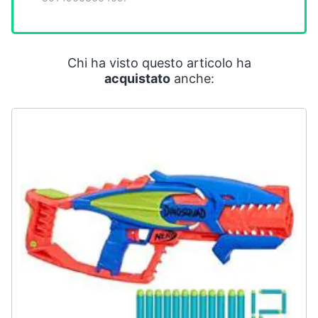
Smart
home
Chi ha visto questo articolo ha
Videogiochi
acquistato
anche:
Audio
e
musica
Clima
Arredo
Brico
e
Giardinaggio
Salute