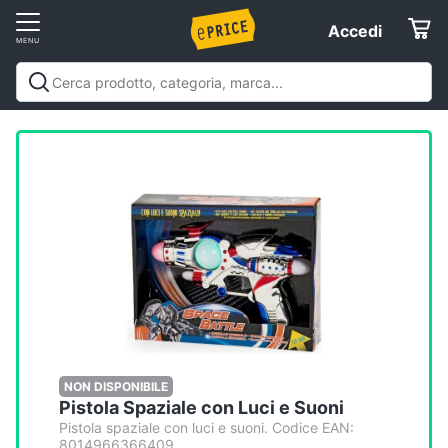
Vai
Accedi
Accedi
al
Registrati
menu
Offerte
Elettrodomestici
Informatica
Telefonia
Tv
e
Home
NON DISPONIBILE
Pistola Spaziale con Luci e Suoni
Cinema
Pistola spaziale con luci e suoni. Codice EAN:
8014966366409.