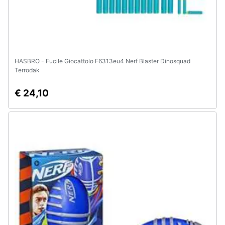
e
igiene
Beauty
HASBRO - Fucile Giocattolo F6313eu4 Nerf Blaster Dinosquad
Terrodak
Giocattoli
€ 24,10
Prima
infanzia
Fotografia
Casalinghi
Abbigliamento
Sport