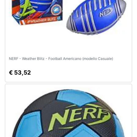
Animali
Motori
Libri,
cd
e
NERF - Weather Blitz - Football Americano (modello Casuale)
dvd
€ 53,52
Festività
e
ricorrenze
Promozioni
Servizi