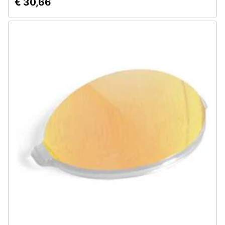
€ 30,66