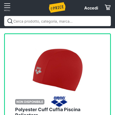
Vai
Accedi
Accedi
al
Registrati
menu
Offerte
Elettrodomestici
Informatica
Telefonia
Tv
e
Home
NON DISPONIBILE
Cinema
Polyester Cuff Cuffia Piscina