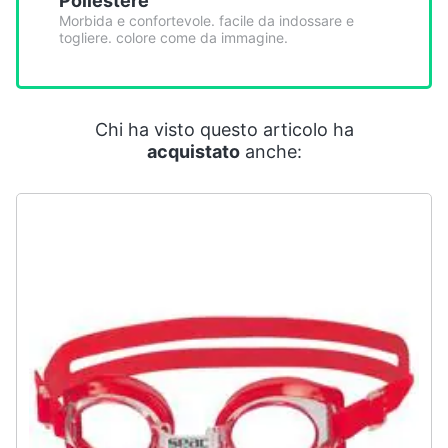
Poliestere
Smart
Morbida e confortevole. facile da indossare e
home
togliere. colore come da immagine.
Videogiochi
Chi ha visto questo articolo ha
Audio
acquistato
anche:
e
musica
Clima
Arredo
Brico
e
Giardinaggio
Salute