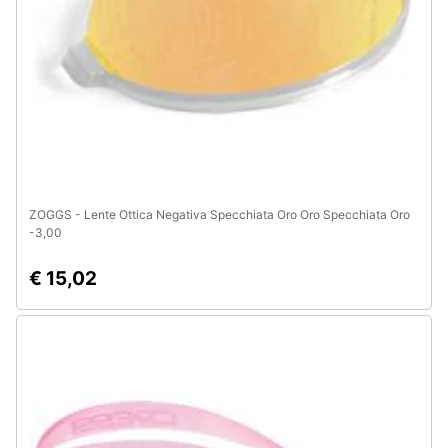
Animali
Motori
Libri,
cd
e
dvd
ZOGGS - Lente Ottica Negativa Specchiata Oro Oro Specchiata Oro
-3,00
Festività
€ 15,02
e
ricorrenze
Promozioni
Servizi