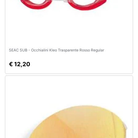
e
igiene
Beauty
Giocattoli
SEAC SUB - Occhialini Kleo Trasparente Rosso Regular
Prima
€ 12,20
infanzia
Fotografia
Casalinghi
Abbigliamento
Sport