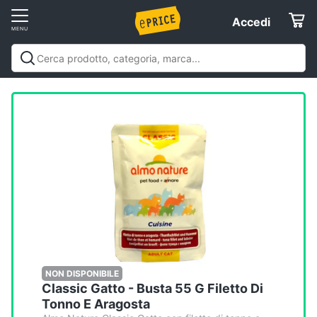
Vai
Accedi
Accedi
al
Registrati
menu
Offerte
Elettrodomestici
Informatica
Telefonia
Tv
e
Home
NON DISPONIBILE
Classic Gatto - Busta 55 G Filetto Di
Cinema
Tonno E Aragosta