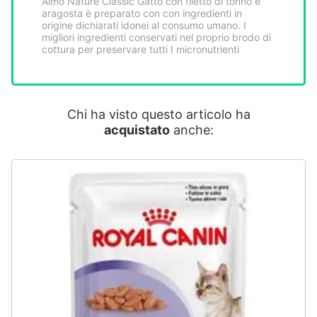
Almo Nature Classic Gatto con filetto di tonno e
Smart
aragosta è preparato con con ingredienti in
home
origine dichiarati idonei al consumo umano. I
migliori ingredienti conservati nel proprio brodo di
cottura per preservare tutti I micronutrienti
Videogiochi
Audio
Chi ha visto questo articolo ha
e
acquistato
anche:
musica
Clima
Arredo
Brico
e
Giardinaggio
Salute