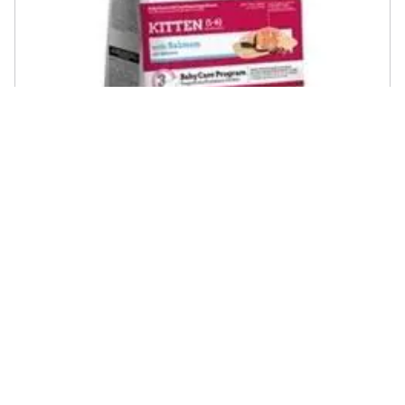
ALPI SERVICE - Trainer Natural Cat Kitten Salmone Kg. 1,5
€ 19,54