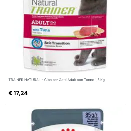
Animali
Motori
Libri,
cd
e
dvd
Festività
TRAINER NATURAL - Cibo per Gatti Adult con Tonno 1,5 Kg
e
ricorrenze
€ 17,24
Promozioni
Servizi