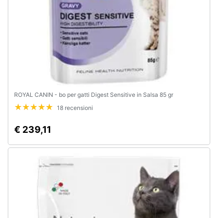
e
igiene
Beauty
Giocattoli
ROYAL CANIN - bo per gatti Digest Sensitive in Salsa 85 gr
Prima
infanzia
18 recensioni
€ 239,11
Fotografia
Casalinghi
Abbigliamento
Sport