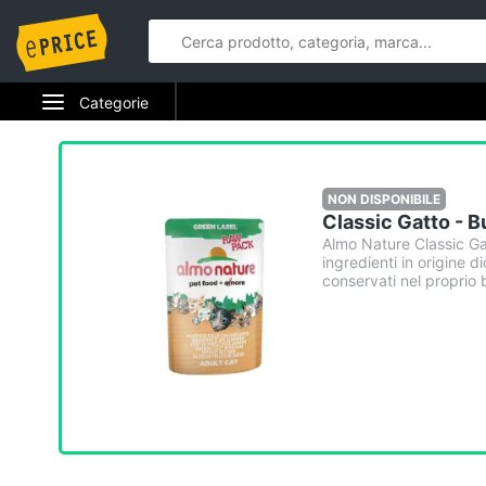
Categorie
Elettrodomestici
Informatica
NON DISPONIBILE
Classic Gatto - B
Telefonia
Almo Nature Classic Gat
ingredienti in origine d
conservati nel proprio b
Tv e Home Cinema
Smart home
Videogiochi
Audio e musica