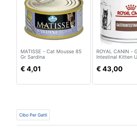
Sport
Animali
Motori
Libri, cd e dvd
MATISSE - Cat Mousse 85
ROYAL CANIN - Gastro
Festività e ricorrenze
Gr Sardina
Intestinal Kitten
Gr
€ 4,01
€ 43,00
Promozioni
Cibo Per Gatti