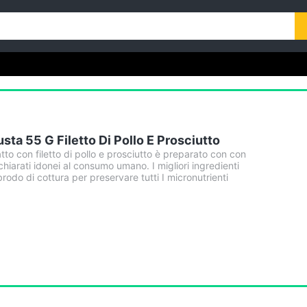
usta 55 G Filetto Di Pollo E Prosciutto
to con filetto di pollo e prosciutto è preparato con con
ichiarati idonei al consumo umano. I migliori ingredienti
rodo di cottura per preservare tutti I micronutrienti