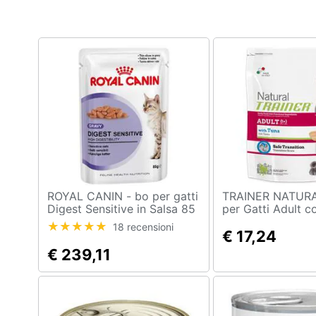
Clima
Arredo
Brico e Giardinaggio
Salute e igiene
Beauty
Giocattoli
Prima infanzia
ROYAL CANIN - bo per gatti
TRAINER NATURAL -
Digest Sensitive in Salsa 85
per Gatti Adult 
gr
1,5 Kg
Fotografia
18 recensioni
€ 17,24
€ 239,11
Casalinghi
Abbigliamento