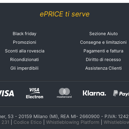
ePRICE ti serve
Black friday
Sezione Aiuto
Promozioni
Consegne e limitazioni
Sconti alla rovescia
Pagamenti e fattura
Ricondizionati
Diritto di recesso
Gli imperdibili
Assistenza Clienti
nner, 53 - 20159 Milano (MI), REA MI- 2660900 - P.IVA: 12
 231
|
Codice Etico
|
Whistleblowing Platform
|
Whistleblow