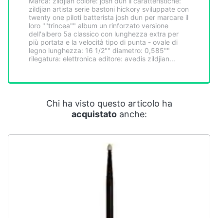
Marca: zildjian colore: josh dun ii caratteristiche:
Smart
zildjian artista serie bastoni hickory sviluppate con
home
twenty one piloti batterista josh dun per marcare il
loro ""trincea"" album un rinforzato versione
dell'albero 5a classico con lunghezza extra per
più portata e la velocità tipo di punta - ovale di
Videogiochi
legno lunghezza: 16 1/2"" diametro: 0,585""
rilegatura: elettronica editore: avedis zildjian...
Audio
e
musica
Chi ha visto questo articolo ha
acquistato
anche:
Clima
Arredo
Brico
e
Giardinaggio
Salute