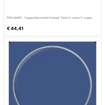
PRO MARK - Coppia Bacchette Promark Txjzw E. Jones P. Legno
€ 44,41