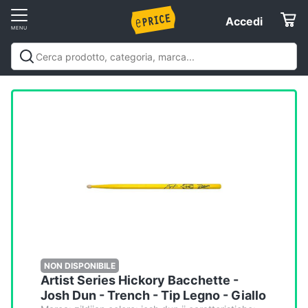
Vai
Accedi
Accedi
al
Registrati
menu
Offerte
Elettrodomestici
Informatica
Telefonia
Tv
e
Home
NON DISPONIBILE
Artist Series Hickory Bacchette -
Cinema
Josh Dun - Trench - Tip Legno - Giallo