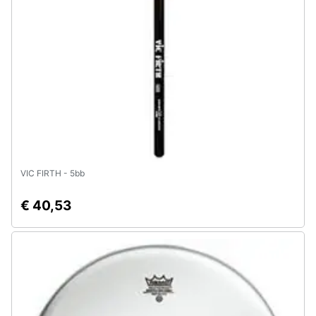
e
igiene
Beauty
Giocattoli
Prima
infanzia
VIC FIRTH - 5bb
Fotografia
€ 40,53
Casalinghi
Abbigliamento
Sport