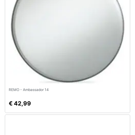
Animali
Motori
Libri,
cd
e
dvd
Festività
e
REMO - Ambassador 14
ricorrenze
€ 42,99
Promozioni
Servizi