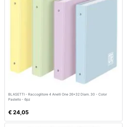
Animali
Motori
Libri,
cd
e
dvd
Festività
e
ricorrenze
BLASETTI - Raccoglitore 4 Anelli One 26x32 Diam. 30 - Color
Pastello - 6pz
Promozioni
€ 24,05
Servizi