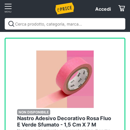
Vai
Accedi
Accedi
al
Registrati
menu
Offerte
Elettrodomestici
Informatica
Telefonia
Tv
e
Home
NON DISPONIBILE
Nastro Adesivo Decorativo Rosa Fluo
Cinema
E Verde Sfumato - 1,5 Cm X 7 M