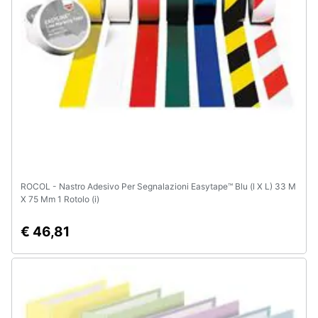
e
igiene
Beauty
Giocattoli
Prima
infanzia
ROCOL - Nastro Adesivo Per Segnalazioni Easytape™ Blu (l X L) 33 M
Fotografia
X 75 Mm 1 Rotolo (i)
€ 46,81
Casalinghi
Abbigliamento
Sport