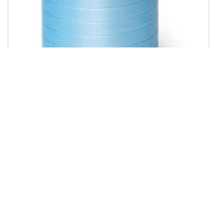
BRIZZOLARI - ver ROCCHETTA 6800 LISCIO 9.5X250MT AZZ
€ 15,20