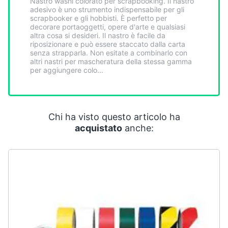
Nastro washi colorato per scrapbooking. Il nastro
Smart
adesivo è uno strumento indispensabile per gli
home
scrapbooker e gli hobbisti. È perfetto per
decorare portaoggetti, opere d'arte e qualsiasi
altra cosa si desideri. Il nastro è facile da
riposizionare e può essere staccato dalla carta
Videogiochi
senza strapparla. Non esitate a combinarlo con
altri nastri per mascheratura della stessa gamma
per aggiungere colo...
Audio
e
musica
Chi ha visto questo articolo ha
Clima
acquistato
anche:
Arredo
Brico
e
Giardinaggio
Salute