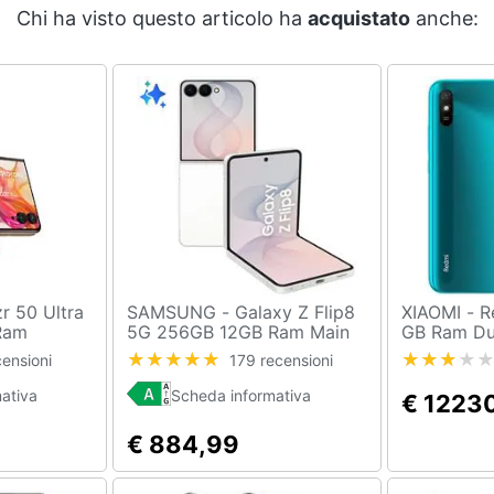
Chi ha visto questo articolo ha
acquistato
anche:
SAMSUNG - Galaxy Z Flip8
XIAOMI - Redmi 9A 32 GB 2
Ram
5G 256GB 12GB Ram Main
GB Ram Dua
LED Main
Display 6.9" Amoled 2X
6.53" HD+ 
censioni
179 recensioni
noSIM +
12Hz Sec. Display 4.1" Super
Fotocamer
Android 14
Amoled Main Camera
Aurora Ver
ativa
Scheda informativa
€ 1223
Gen3
50+12MP Selfie 10MP
Fuzz
DaulSim (1nanoSim+eSim)
€ 884,99
Android Exynos 2600
4300mAh Cream