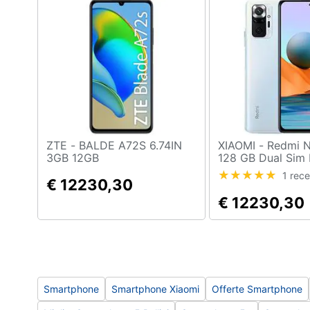
Sport
Animali
Motori
Libri, cd e dvd
Festività e ricorrenze
ZTE - BALDE A72S 6.74IN
XIAOMI - Redmi Note 10 Pro
Promozioni
3GB 12GB
128 GB Dual Sim 
6.67" Full HD+ Sl
1 rec
€ 12230,30
SD Quadrupla Fo
Android Blu
€ 12230,30
Smartphone
Smartphone Xiaomi
Offerte Smartphone