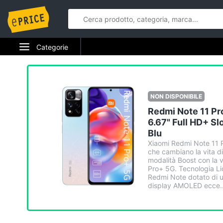
Categorie
Elettrodomestici
Informatica
NON DISPONIBILE
Redmi Note 11 P
Telefonia
6.67" Full HD+ S
Blu
Tv e Home Cinema
Xiaomi Redmi Note 11 Pr
che cambiano la vita di 
Smart home
modalità Boost con la
Pro+ 5G. Tecnologia Li
Redmi Note dotato di u
Videogiochi
display AMOLED ecce..
Audio e musica