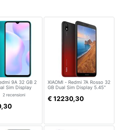
XIAOMI - Redmi 7A Rosso 32
l Sim Display
GB Dual Sim Display 5.45"
Slot Micro SD
HD+ Slot Micro SD Android
2 recensioni
a 13 Mpx Android
Vodafone Italia
€ 12230,30
de
0,30