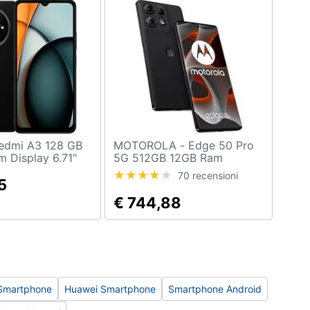
MOTOROLA - Edge 50 Pro
m Display 6.71"
5G 512GB 12GB Ram
lot Nano SD
Display 6.67" Doppia SIM
70 recensioni
a 8 Mpx Android
5
Android USB tipo-C 4500
mAh Black Beauty
€ 744,88
Smartphone
Huawei Smartphone
Smartphone Android