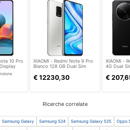
XIAOMI - Redmi Note 9 Pro
XIAOMI - Redmi A3 128 GB
Display
Bianco 128 GB Dual Sim
4G Dual Si
ot Micro
Display 6.67" Full HD+ Slot
LCD IPS S
ensione
tocamera
Micro SD Quadrupla
€ 12230,30
Fotocamer
€ 207,6
Fotocamera Android
14 Nero
Ricerche correlate
Samsung Galaxy
Samsung S24
Samsung Galaxy S25
Oppo 