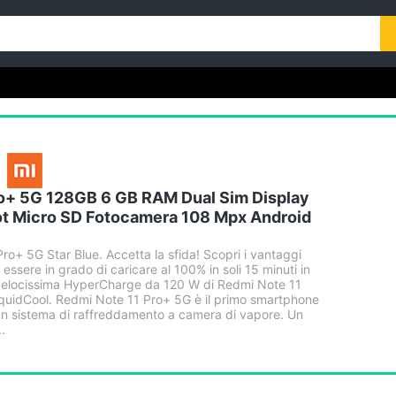
ro+ 5G 128GB 6 GB RAM Dual Sim Display
lot Micro SD Fotocamera 108 Mpx Android
o+ 5G Star Blue. Accetta la sfida! Scopri i vantaggi
essere in grado di caricare al 100% in soli 15 minuti in
 velocissima HyperCharge da 120 W di Redmi Note 11
quidCool. Redmi Note 11 Pro+ 5G è il primo smartphone
n sistema di raffreddamento a camera di vapore. Un
.