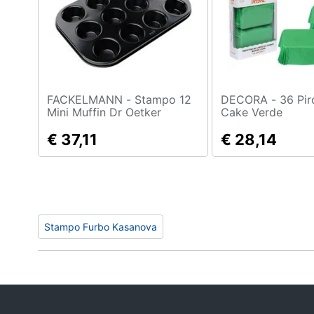
Sport
Animali
Motori
Libri, cd e dvd
FACKELMANN - Stampo 12
DECORA - 36 Pirottini Plum
Mini Muffin Dr Oetker
Cake Verde
Cameo, In Acciaio Nero
Festività e ricorrenze
€ 37,11
€ 28,14
Promozioni
Stampo Furbo Kasanova