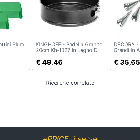
KINGHOFF - Padella Granito
DECORA - 8 Stampi Coni
20cm Kh-1027 In Legno Di
Grandi In A
Granito
€ 49,46
€ 35,65
Ricerche correlate
ePRICE ti serve