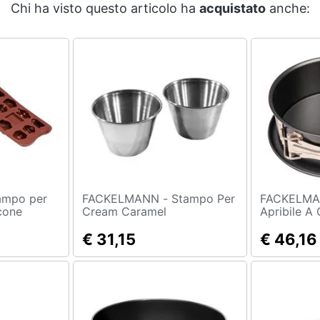
Chi ha visto questo articolo ha
acquistato
anche:
FACKELMANN - Stampo Per
FACKELMANN - T
icone
Cream Caramel
Apribile A
Dr Oetker 
€ 31,15
Nero
€ 46,16