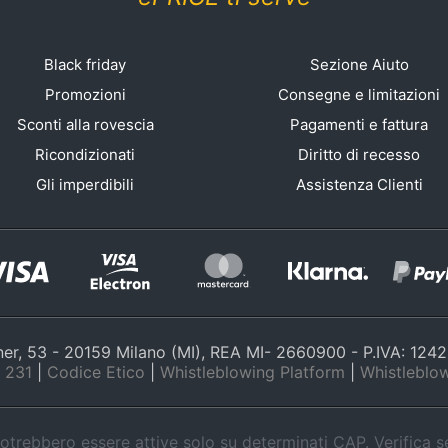
Black friday
Sezione Aiuto
Promozioni
Consegne e limitazioni
Sconti alla rovescia
Pagamenti e fattura
Ricondizionati
Diritto di recesso
Gli imperdibili
Assistenza Clienti
nner, 53 - 20159 Milano (MI), REA MI- 2660900 - P.IVA: 12
 231
|
Codice Etico
|
Whistleblowing Platform
|
Whistleblow
trebbero essere attive solo su determinati CAP. Verifica 