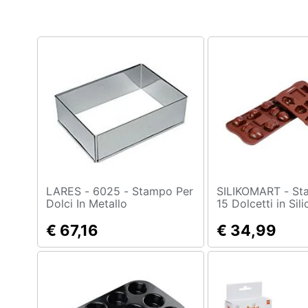
Clima
Arredo
Brico e Giardinaggio
Salute e igiene
Beauty
Giocattoli
Prima infanzia
LARES - 6025 - Stampo Per
SILIKOMART - Stampo per
Dolci In Metallo
15 Dolcetti in Sil
Fotografia
€ 67,16
€ 34,99
Casalinghi
Abbigliamento