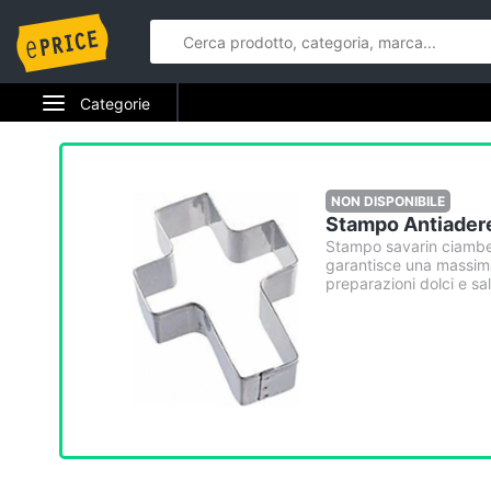
Categorie
Elettrodomestici
Informatica
NON DISPONIBILE
Stampo Antiader
Telefonia
Stampo savarin ciambell
garantisce una massima
preparazioni dolci e sa
Tv e Home Cinema
Smart home
Videogiochi
Audio e musica