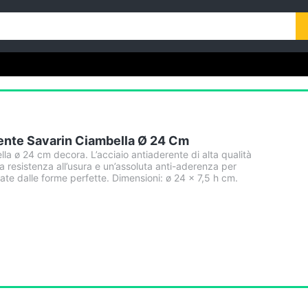
ente Savarin Ciambella Ø 24 Cm
a ø 24 cm decora. L’acciaio antiaderente di alta qualità
 resistenza all’usura e un’assoluta anti-aderenza per
late dalle forme perfette. Dimensioni: ø 24 x 7,5 h cm.