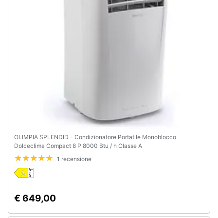
e
igiene
Beauty
Giocattoli
Prima
infanzia
Fotografia
OLIMPIA SPLENDID - Condizionatore Portatile Monoblocco
Dolceclima Compact 8 P 8000 Btu / h Classe A
Casalinghi
1 recensione
Abbigliamento
€ 649,00
Sport