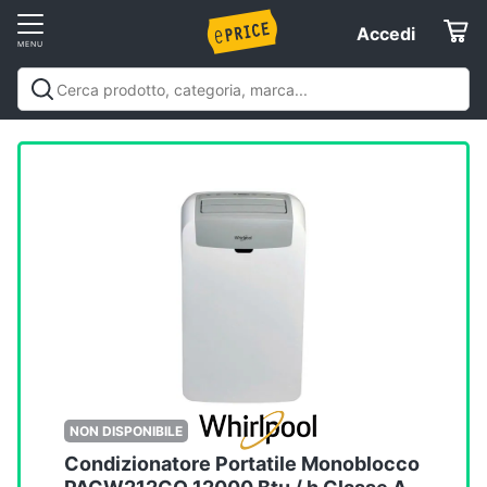
Vai
Accedi
Accedi
al
Registrati
menu
Offerte
Elettrodomestici
Informatica
Telefonia
Tv
e
Home
NON DISPONIBILE
Cinema
Condizionatore Portatile Monoblocco