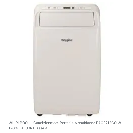
Animali
Motori
Libri,
cd
e
dvd
Festività
e
ricorrenze
Promozioni
Servizi
WHIRLPOOL - Condizionatore Portatile Monoblocco PACF212CO W
12000 BTU /h Classe A