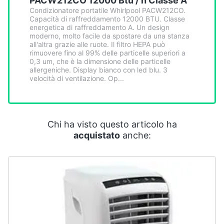
PACW212CO 12000 Btu / h Classe A
Smart
Condizionatore portatile Whirlpool PACW212CO.
home
Capacità di raffreddamento 12000 BTU. Classe
energetica di raffreddamento A. Un design
moderno, molto facile da spostare da una stanza
Videogiochi
all'altra grazie alle ruote. Il filtro HEPA può
rimuovere fino al 99% delle particelle superiori a
0,3 um, che è la dimensione delle particelle
allergeniche. Display bianco con led blu. 3
Audio
velocità di ventilazione. Op...
e
musica
Clima
Chi ha visto questo articolo ha
acquistato
anche:
Arredo
Brico
e
Giardinaggio
Salute