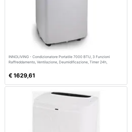
INNOLIVING - Condizionatore Portatile 7000 BTU, 3 Funzioni
Raffreddamento, Ventilazione, Deumidificazione, Timer 24h,
Telecomando, Display LED, Gas Naturale R290, Fino a 30mq, Classe
A+
€ 1629,61