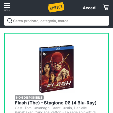
Vai
Accedi
Accedi
al
Registrati
menu
Offerte
Elettrodomestici
Informatica
Telefonia
Tv
e
Home
NON DISPONIBILE
Flash (The) - Stagione 06 (4 Blu-Ray)
Cinema
Cast: Tom Cavanagh, Grant Gustin, Danielle
Panabaker, Candace Patton - La serie spin-off di