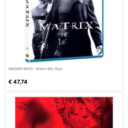
e
igiene
Beauty
Giocattoli
Prima
infanzia
WARNER BROS - Matrix (Blu-Ray)
Fotografia
€ 47,74
Casalinghi
Abbigliamento
Sport