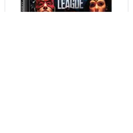
MARVEL - Justice League (Digibook)
€ 9,18