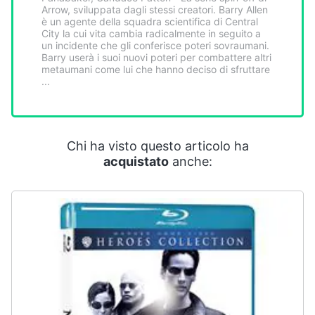
Smart
Arrow, sviluppata dagli stessi creatori. Barry Allen
è un agente della squadra scientifica di Central
home
City la cui vita cambia radicalmente in seguito a
un incidente che gli conferisce poteri sovraumani.
Barry userà i suoi nuovi poteri per combattere altri
Videogiochi
metaumani come lui che hanno deciso di sfruttare
...
Audio
e
musica
Chi ha visto questo articolo ha
acquistato
anche:
Clima
Arredo
Brico
e
Giardinaggio
Salute