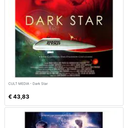
Animali
Motori
Libri,
cd
e
dvd
Festività
e
CULT MEDIA - Dark Star
ricorrenze
€ 43,83
Promozioni
Servizi