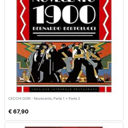
Assistenza
clienti
Esci
CECCHI GORI - Novecento, Parte 1 + Parte 2
€ 67,90