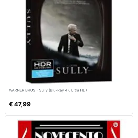
Animali
Motori
Libri,
cd
e
dvd
Festività
e
WARNER BROS - Sully (Blu-Ray 4K Ultra HD)
ricorrenze
€ 47,99
Promozioni
Servizi