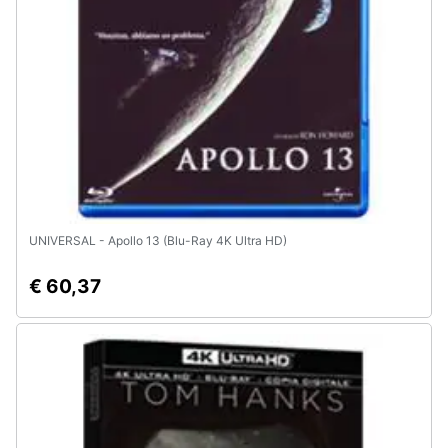
e
igiene
Beauty
Giocattoli
Prima
infanzia
UNIVERSAL - Apollo 13 (Blu-Ray 4K Ultra HD)
Fotografia
€ 60,37
Casalinghi
Abbigliamento
Sport