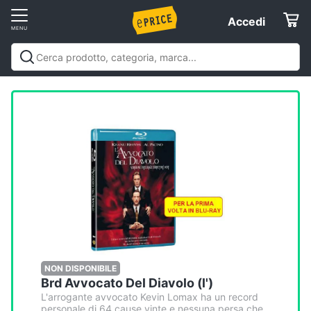
Vai
Accedi
Accedi
al
Registrati
menu
Offerte
Elettrodomestici
Informatica
Telefonia
Tv
e
Home
NON DISPONIBILE
Brd Avvocato Del Diavolo (l')
Cinema
L'arrogante avvocato Kevin Lomax ha un record
personale di 64 cause vinte e nessuna persa che