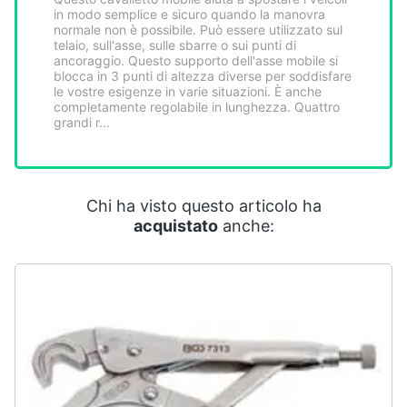
Smart
in modo semplice e sicuro quando la manovra
normale non è possibile. Può essere utilizzato sul
home
telaio, sull'asse, sulle sbarre o sui punti di
ancoraggio. Questo supporto dell'asse mobile si
blocca in 3 punti di altezza diverse per soddisfare
Videogiochi
le vostre esigenze in varie situazioni. È anche
completamente regolabile in lunghezza. Quattro
grandi r...
Audio
e
musica
Chi ha visto questo articolo ha
Clima
acquistato
anche:
Arredo
Brico
e
Giardinaggio
Salute