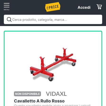
Vai
Accedi
Accedi
al
Registrati
menu
Offerte
Elettrodomestici
Informatica
Telefonia
Tv
e
Home
NON DISPONIBILE
Cinema
Cavalletto A Rullo Rosso
Questo cavalletto mobile aiuta a spostare i veicoli