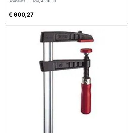
Scanalata E Liscia, 4661838
€ 600,27