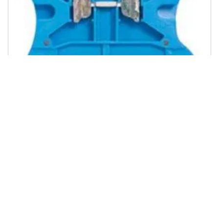
LEGRAND - 037100 - Viking3-morsetto Per Neutro 2,5mmq
€ 22,83