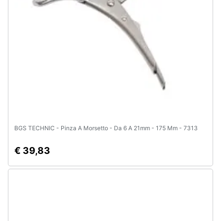
e
igiene
Beauty
Giocattoli
Prima
infanzia
BGS TECHNIC - Pinza A Morsetto - Da 6 A 21mm - 175 Mm - 7313
Fotografia
€ 39,83
Casalinghi
Abbigliamento
Sport