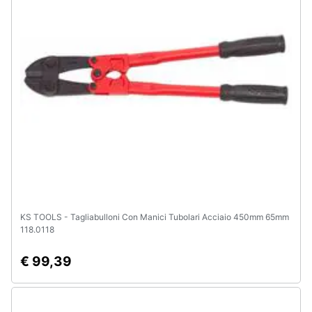
Animali
Motori
Libri,
cd
e
dvd
Festività
e
ricorrenze
KS TOOLS - Tagliabulloni Con Manici Tubolari Acciaio 450mm 65mm
118.0118
Promozioni
€ 99,39
Servizi