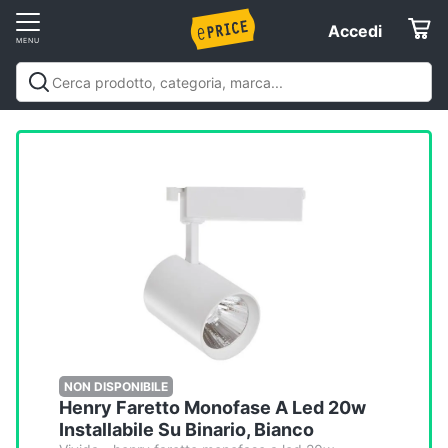
Vai
Accedi
Accedi
al
Registrati
menu
Offerte
Elettrodomestici
Informatica
Telefonia
Tv
e
Home
NON DISPONIBILE
Henry Faretto Monofase A Led 20w
Cinema
Installabile Su Binario, Bianco