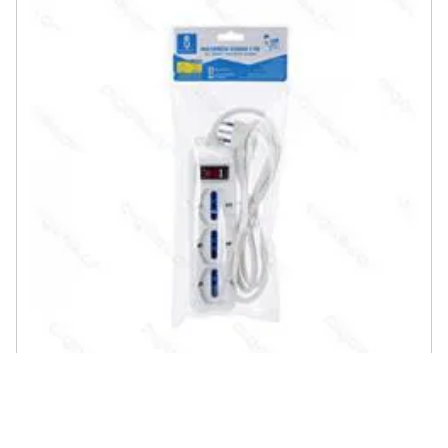
AIGOSTAR - Lampadina Led A5 A60 12w Attacco E27 984 Lumen
Color Box 3000k Luce Calda Misura D60h109mm Equivale 100w
Incandescenza
Scheda informativa