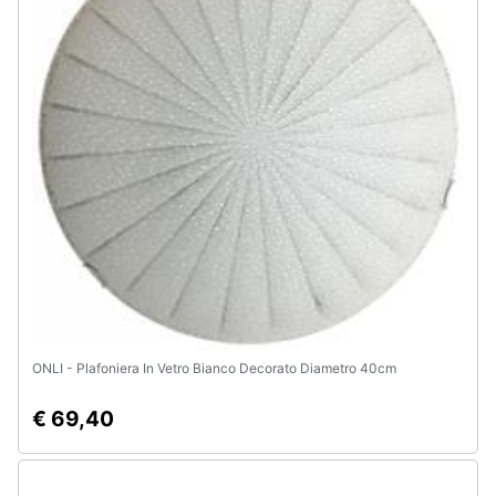
Animali
Motori
Libri,
cd
e
dvd
Festività
e
ricorrenze
ONLI - Plafoniera In Vetro Bianco Decorato Diametro 40cm
Promozioni
€ 69,40
Servizi