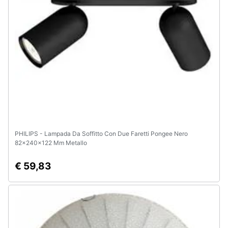
e
igiene
Beauty
Giocattoli
Prima
infanzia
PHILIPS - Lampada Da Soffitto Con Due Faretti Pongee Nero
Fotografia
82x240x122 Mm Metallo
€ 59,83
Casalinghi
Abbigliamento
Sport