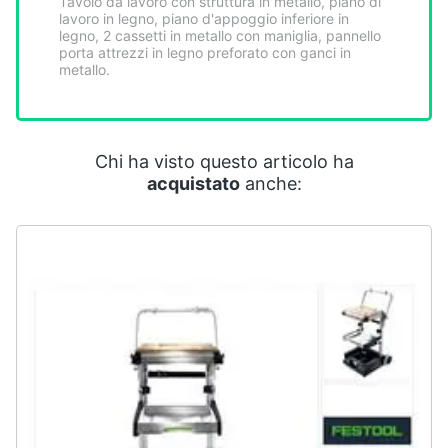
Tavolo da lavoro con struttura in metallo, piano di
Smart
lavoro in legno, piano d'appoggio inferiore in
home
legno, 2 cassetti in metallo con maniglia, pannello
porta attrezzi in legno preforato con ganci in
metallo.
Videogiochi
Audio
Chi ha visto questo articolo ha
e
acquistato
anche:
musica
Clima
Arredo
Brico
e
Giardinaggio
Salute