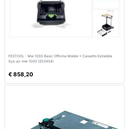
e
igiene
Beauty
Giocattoli
FESTOOL - Mw 1000 Basic Officina Mobile + Cassetto Estraibile
Prima
Sys-az-mw 1000 (203454)
infanzia
€ 858,20
Fotografia
Casalinghi
Abbigliamento
Sport