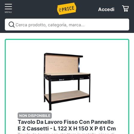
Vai
Accedi
Accedi
al
Registrati
menu
Offerte
Elettrodomestici
Informatica
Telefonia
Tv
e
Home
NON DISPONIBILE
Tavolo Da Lavoro Fisso Con Pannello
Cinema
E 2 Cassetti - L 122 X H 150 X P 61 Cm