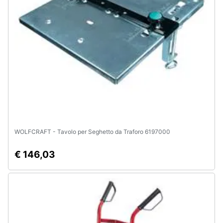
Animali
Motori
Libri,
cd
e
dvd
WOLFCRAFT - Tavolo per Seghetto da Traforo 6197000
Festività
e
ricorrenze
€ 146,03
Promozioni
Servizi