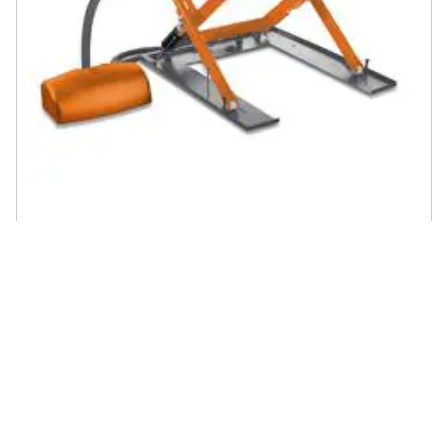
UNICRAFT - Piattaforma Elettrica di Alzata Modello SHT 1001 U -
Portata 1 T - Altezza Min / Max 80/760 Mm
€ 3394,99