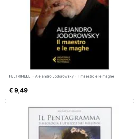
e
igiene
Beauty
Giocattoli
Prima
infanzia
FELTRINELLI - Alejandro Jodorowsky - Il maestro e le maghe
Fotografia
€ 9,49
Casalinghi
Abbigliamento
Sport