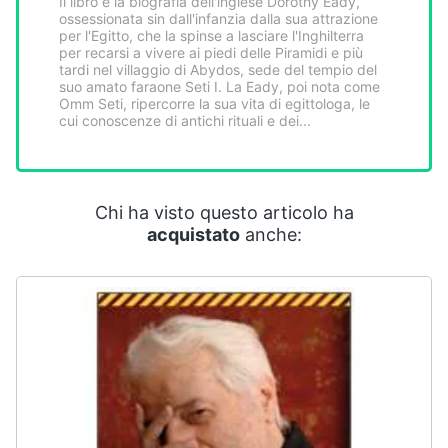
Il libro è la biografia dell'inglese Dorothy Eady,
Smart
ossessionata sin dall'infanzia dalla sua attrazione
home
per l'Egitto, che la spinse a lasciare l'Inghilterra
per recarsi a vivere ai piedi delle Piramidi e più
tardi nel villaggio di Abydos, sede del tempio del
suo amato faraone Seti I. La Eady, poi nota come
Videogiochi
Omm Seti, ripercorre la sua vita di egittologa, le
cui conoscenze di antichi rituali e dei...
Audio
e
musica
Chi ha visto questo articolo ha
acquistato
anche:
Clima
Arredo
Brico
e
Giardinaggio
Salute