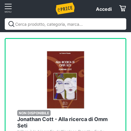
Vai
Accedi
Accedi
al
Registrati
menu
Offerte
Elettrodomestici
Informatica
Telefonia
Tv
e
Home
NON DISPONIBILE
Jonathan Cott - Alla ricerca di Omm
Cinema
Seti