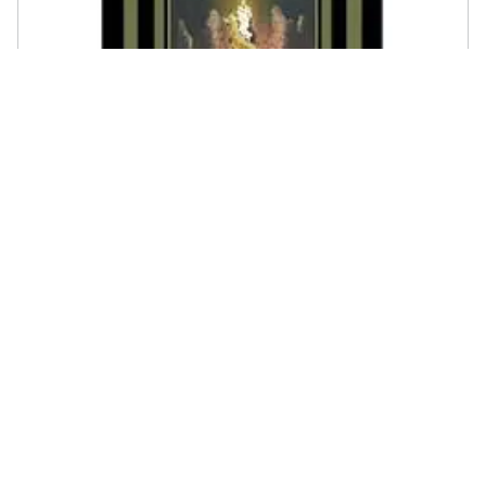
VENEXIA - Gerald Gardner - La stregoneria oggi
€ 16,49