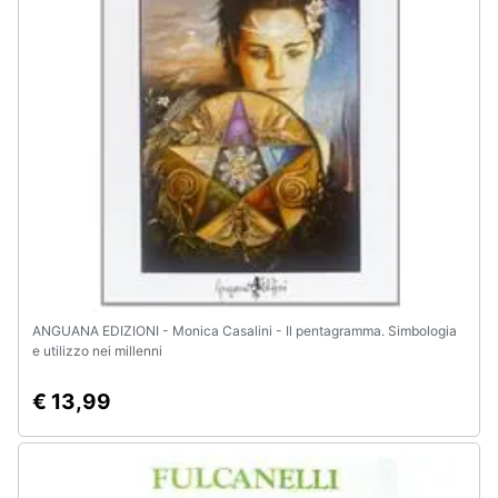
Animali
Motori
Libri,
cd
e
dvd
Festività
e
ANGUANA EDIZIONI - Monica Casalini - Il pentagramma. Simbologia
ricorrenze
e utilizzo nei millenni
€ 13,99
Promozioni
Servizi