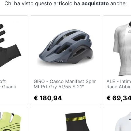
Chi ha visto questo articolo ha
acquistato
anche:
GIRO - Casco Manifest Sphr
ALE - Intimo Intimo Pro
 Guanti
Mt Prt Gry 51/55 S 21*
Race Abbi
S-m
€ 180,94
€ 69,3