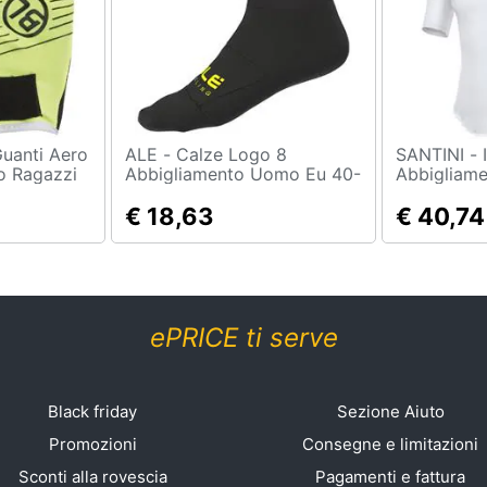
ALE - Calze Logo 8
SANTINI - Intimo Lieve
o Ragazzi
Abbigliamento Uomo Eu 40-
Abbigliam
43
€ 18,63
€ 40,74
ePRICE ti serve
Black friday
Sezione Aiuto
Promozioni
Consegne e limitazioni
Sconti alla rovescia
Pagamenti e fattura