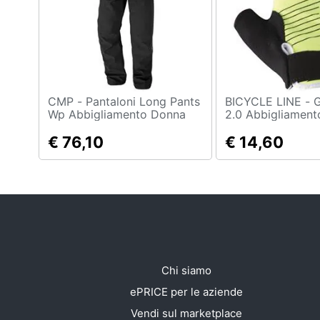
Sport
Animali
Motori
Libri, cd e dvd
CMP - Pantaloni Long Pants
BICYCLE LINE - Guanti Aero
Wp Abbigliamento Donna
2.0 Abbigliament
26
Festività e ricorrenze
€ 76,10
€ 14,60
Promozioni
Chi siamo
ePRICE per le aziende
Vendi sul marketplace