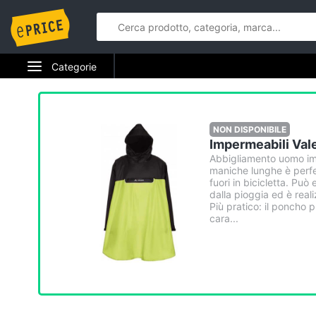
Categorie
Elettrodomestici
Informatica
NON DISPONIBILE
Impermeabili Va
Telefonia
Abbigliamento uomo im
maniche lunghe è perfe
fuori in bicicletta. Pu
Tv e Home Cinema
dalla pioggia ed è real
Più pratico: il poncho 
cara...
Smart home
Videogiochi
Audio e musica