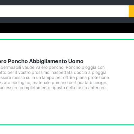
lero Poncho Abbigliamento Uomo
permeabili vaude valero poncho. Poncho pioggia con
tto per il vostro prossimo inaspettata doccia a pioggia
ò essere messo su in un lampo per offrire piena protezione
izzato ecologico, materiale primario certificata bluesign.
può essere completamente riposto nella tasca anteriore.