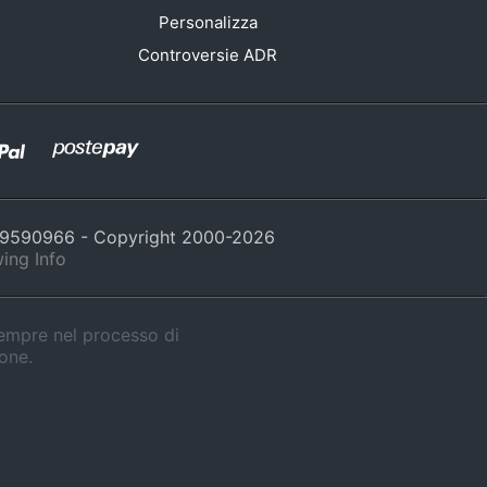
Personalizza
Controversie ADR
429590966 - Copyright 2000-
2026
ing Info
sempre nel processo di
ione.