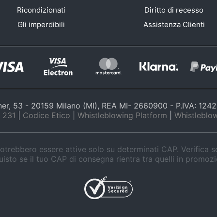
Ricondizionati
Diritto di recesso
Gli imperdibili
Assistenza Clienti
nner, 53 - 20159 Milano (MI), REA MI- 2660900 - P.IVA: 12
 231
|
Codice Etico
|
Whistleblowing Platform
|
Whistleblow
trebbero essere attive solo su determinati CAP. Verifica 
isto se il tuo CAP di consegna rientra tra quelli in promoz