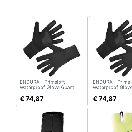
Clima
Arredo
Brico e Giardinaggio
Salute e igiene
Beauty
Giocattoli
Prima infanzia
ENDURA - Primaloft
ENDURA - Primaloft
Waterproof Glove Guanti
Waterproof Glove
Invernali Taglia L
Invernali Taglia M
Fotografia
€ 74,87
€ 74,87
Casalinghi
Abbigliamento