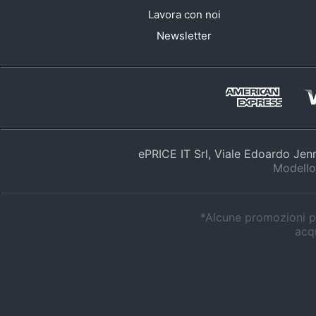
Lavora con noi
Newsletter
ePRICE IT Srl, Viale Edoardo Je
Modello
*Alcune promozioni po
acqu