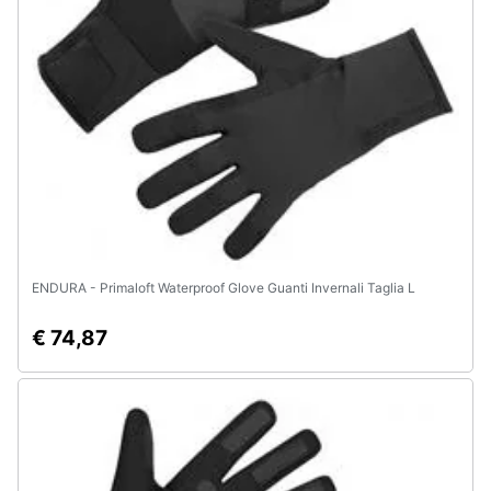
e
igiene
Beauty
Giocattoli
Prima
infanzia
ENDURA - Primaloft Waterproof Glove Guanti Invernali Taglia L
Fotografia
€ 74,87
Casalinghi
Abbigliamento
Sport