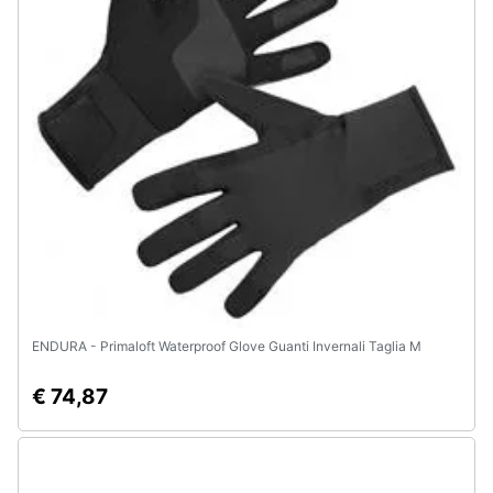
Animali
Motori
Libri,
cd
e
dvd
Festività
e
ricorrenze
ENDURA - Primaloft Waterproof Glove Guanti Invernali Taglia M
€ 74,87
Promozioni
Servizi