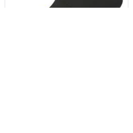
ALE - Calze Logo 8 Abbigliamento Uomo Eu 40-43
€ 18,63