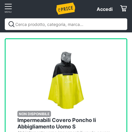
Vai
Accedi
Accedi
al
Registrati
menu
Offerte
Elettrodomestici
Informatica
Telefonia
Tv
e
Home
NON DISPONIBILE
Impermeabili Covero Poncho Ii
Cinema
Abbigliamento Uomo S