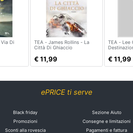
TEA - James Rollins - La
TEA - Lee Child -
Città Di Ghiaccio
Destinazio
€ 11,99
€ 11,99
ePRICE ti serve
Black friday
Sezione Aiuto
Promozioni
Consegne e limitazioni
Sconti alla rovescia
Pagamenti e fattura