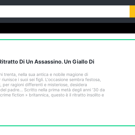
itratto Di Un Assassino. Un Giallo Di
nni trenta, nella sua antica e nobile magione di
iunisce i suoi sei figli. L'occasione sembra festosa,
, per ragioni differenti e misteriose, desidera
el padre... Scritto nella prima metà degli anni '30 da
rime fiction » britannica, questo è il ritratto insolito e