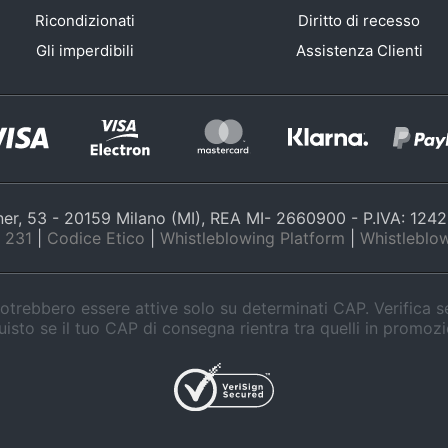
Ricondizionati
Diritto di recesso
Gli imperdibili
Assistenza Clienti
nner, 53 - 20159 Milano (MI), REA MI- 2660900 - P.IVA: 12
 231
|
Codice Etico
|
Whistleblowing Platform
|
Whistleblow
trebbero essere attive solo su determinati CAP. Verifica 
isto se il tuo CAP di consegna rientra tra quelli in promoz