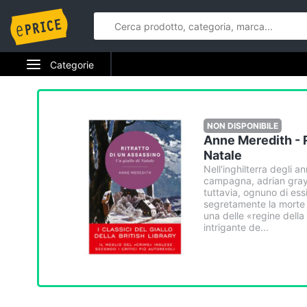
Categorie
NON DISPONIBILE
Anne Meredith - R
Natale
Nell'inghilterra degli a
campagna, adrian gray r
tuttavia, ognuno di essi
segretamente la morte d
una delle «regine della c
intrigante de...