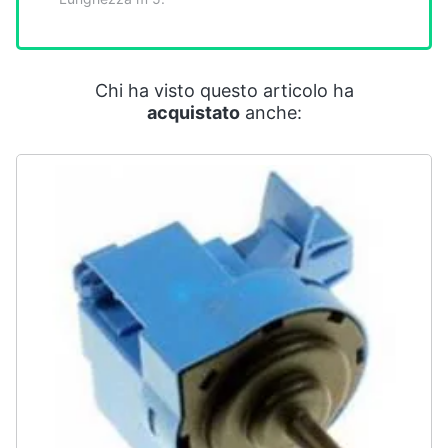
Smart
home
Videogiochi
Chi ha visto questo articolo ha
acquistato
anche:
Audio
e
musica
Clima
Arredo
Brico
e
Giardinaggio
Salute