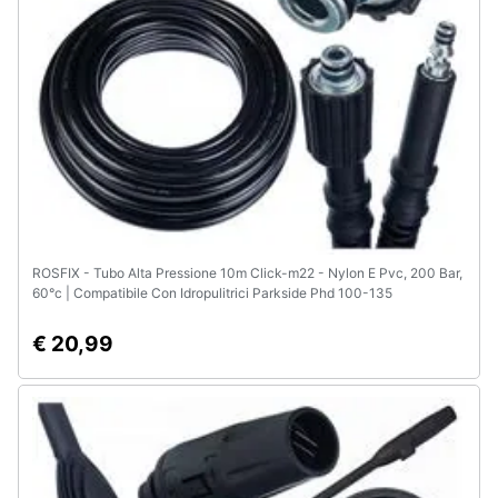
Assistenza
clienti
Esci
ROSFIX - Tubo Alta Pressione 10m Click-m22 - Nylon E Pvc, 200 Bar,
60°c | Compatibile Con Idropulitrici Parkside Phd 100-135
€ 20,99