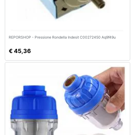
e
igiene
Beauty
REPORSHOP - Pressione Rondella Indesit C00272450 Aq9f49u
Giocattoli
€ 45,36
Prima
infanzia
Fotografia
Casalinghi
Abbigliamento
Sport