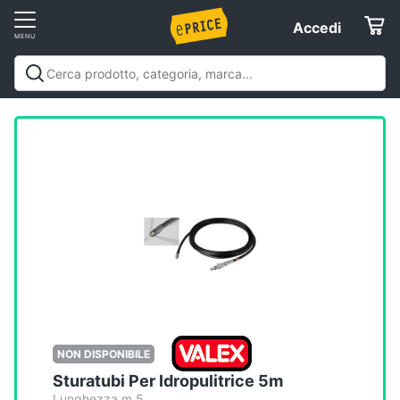
Vai
Accedi
Accedi
al
Registrati
menu
Offerte
Elettrodomestici
Informatica
Telefonia
Tv
e
Home
NON DISPONIBILE
Cinema
Sturatubi Per Idropulitrice 5m
Lunghezza m 5.