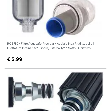
Animali
Motori
Libri,
cd
ROSFIX - Filtro Aquasafe Proclear - Acciaio Inox Riutilizzabile |
e
Filettatura Interna 1/2"" Sopra, Esterna 1/2"" Sotto | Obiettivo
dvd
Trasparente | Per Acqua Fredda
€ 5,99
Festività
e
ricorrenze
Promozioni
Servizi