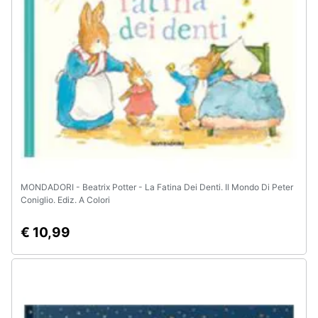
Animali
Motori
Libri,
cd
e
dvd
MONDADORI - Beatrix Potter - La Fatina Dei Denti. Il Mondo Di Peter
Festività
Coniglio. Ediz. A Colori
e
ricorrenze
€ 10,99
Promozioni
Servizi