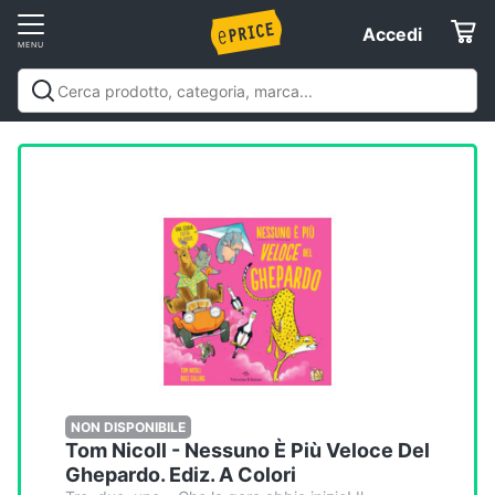
Vai
Accedi
Accedi
al
Registrati
menu
Offerte
Elettrodomestici
Informatica
Telefonia
Tv
e
Home
NON DISPONIBILE
Tom Nicoll - Nessuno È Più Veloce Del
Cinema
Ghepardo. Ediz. A Colori