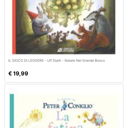
e
igiene
Beauty
Giocattoli
Prima
IL GIOCO DI LEGGERE - Ulf Stark - Natale Nel Grande Bosco
infanzia
€ 19,99
Fotografia
Casalinghi
Abbigliamento
Sport