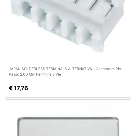
Animali
Motori
Libri,
cd
e
dvd
JAPAN SOLDERLESS TERMINALS ALTERNATIVA - Connettore Phr
Passo 2.00 Mm Femmina 5 Vie
Festività
e
€ 17,76
ricorrenze
Promozioni
Servizi