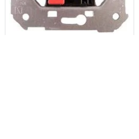
SIMON - 75133-39-interruttore Bipolare 16a.
€ 30,05