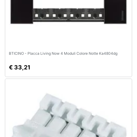
e
igiene
Beauty
Giocattoli
BTICINO - Placca Living Now 4 Moduli Colore Notte Ka4804dg
Prima
€ 33,21
infanzia
Fotografia
Casalinghi
Abbigliamento
Sport