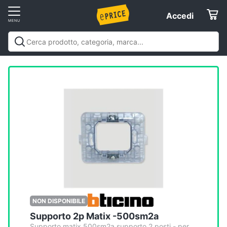
Vai
Accedi
Accedi
al
Registrati
menu
Offerte
Elettrodomestici
Informatica
Telefonia
Tv
e
Home
NON DISPONIBILE
Cinema
Supporto 2p Matix -500sm2a
Supporto matix 500sm2a supporto 2 posti - per