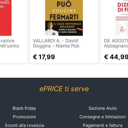
VALLARDI A. - David
DE AGOSTINI - 
 Dell'uomo
Goggins - Niente Può
Abbagnano 
e Naturale,
Fermarti. Can't Hurt Me.
Filosofia
Domina La Mente E Sfida
€ 17,99
€ 44,9
L'impossibile
ePRICE ti serve
Black friday
Sezione Aiuto
Promozioni
Consegne e limitazioni
Sconti alla rovescia
Pagamenti e fattura