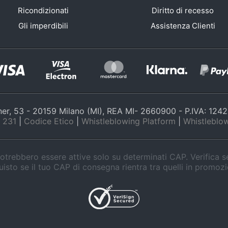
Ricondizionati
Diritto di recesso
Gli imperdibili
Assistenza Clienti
nner, 53 - 20159 Milano (MI), REA MI- 2660900 - P.IVA: 12
 231
|
Codice Etico
|
Whistleblowing Platform
|
Whistleblow
trebbero essere attive solo su determinati CAP. Verifica 
isto se il tuo CAP di consegna rientra tra quelli in promoz