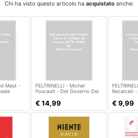
Chi ha visto questo articolo ha
acquistato
anche:
FELTRINELLI - Michel
FELTRINELLI - M
Reale
Foucault - Del Governo Dei
Recalcati 
ginazione
Viventi. Corso Al Collège De
Del Muro. L
France (1979-1980)
€ 14,99
Un Lessico 
€ 9,99