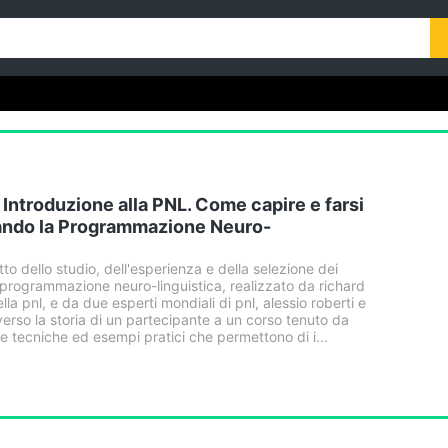
 Introduzione alla PNL. Come capire e farsi
ando la Programmazione Neuro-
to dello studio, dell'esperienza e della selezione dei
a programmazione neuro-linguistica, realizzato da richard
la pnl, e da due esperti mondiali di pnl, alessio roberti e
verso la storia di un partecipante a un corso tenuto da
lie tecniche ed esempi pratici che permettono di i...