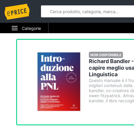
Categorie
Elettrodomestici
Informatica
NON DISPONIBILE
Richard Bandler -
Telefonia
capire meglio us
Linguistica
Tv e Home Cinema
Questo manuale è il frut
migliori contenuti dell
bandler, co-creatore del
Smart home
owen fitzpatrick. Attra
bandler, il libro raccog
Videogiochi
Audio e musica