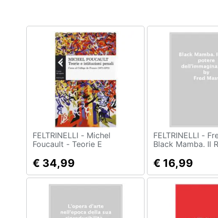
Clima
Arredo
Brico e Giardinaggio
Salute e igiene
Beauty
Giocattoli
Prima infanzia
FELTRINELLI - Michel
FELTRINELLI - Fred Mast -
Foucault - Teorie E
Black Mamba. Il 
Istituzioni Penali. Corso Al
Potere Dell'imma
Fotografia
Collège De France (1971-
€ 34,99
€ 16,99
1972)
Casalinghi
Abbigliamento