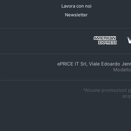
Lavora con noi
Newsletter
ePRICE IT Srl, Viale Edoardo Je
Modello
*Alcune promozioni po
acqu