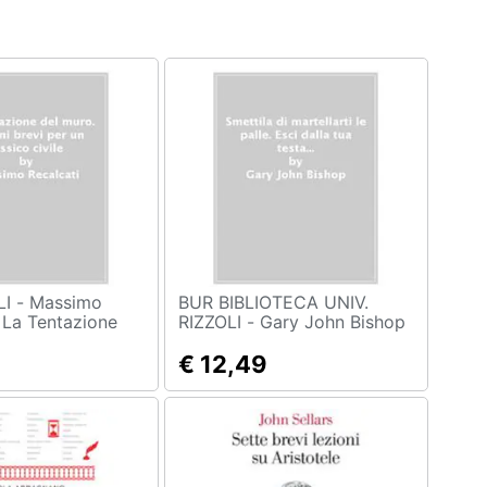
assimo
BUR BIBLIOTECA UNIV.
- La Tentazione
RIZZOLI - Gary John Bishop
ezioni Brevi Per
- Smettila Di Martellarti Le
Civile
Palle. Esci Dalla Tua Testa
€ 12,49
Ed Entra Nella Vita Vera