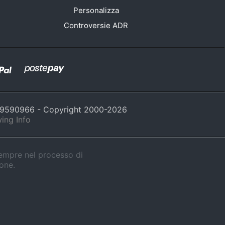
Personalizza
Controversie ADR
429590966 - Copyright 2000-
2026
ing Info
sempre nel processo di
ione.