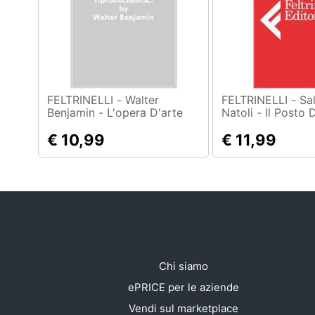
Sport
Animali
Motori
Libri, cd e dvd
FELTRINELLI - Walter
FELTRINELLI - Salvatore
Benjamin - L'opera D'arte
Natoli - Il Posto
Nell'epoca Della Sua
Nel Mondo. Ordin
Festività e ricorrenze
Riproducibilità Tecnica.
€ 10,99
Disordine Umano
€ 11,99
Edizione Integrale
Promozioni
Comprensiva Delle Cinque
Stesure
Chi siamo
ePRICE per le aziende
Vendi sul marketplace