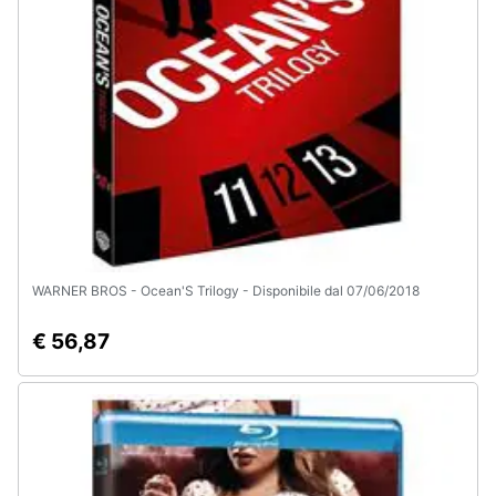
e
igiene
Beauty
Giocattoli
Prima
infanzia
WARNER BROS - Ocean'S Trilogy - Disponibile dal 07/06/2018
Fotografia
€ 56,87
Casalinghi
Abbigliamento
Sport