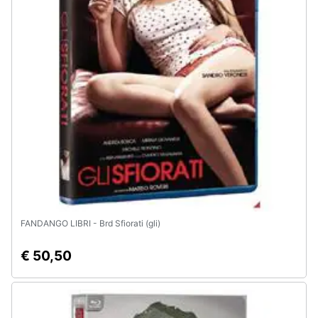
Animali
Motori
Libri,
cd
e
dvd
Festività
e
ricorrenze
FANDANGO LIBRI - Brd Sfiorati (gli)
€ 50,50
Promozioni
Servizi