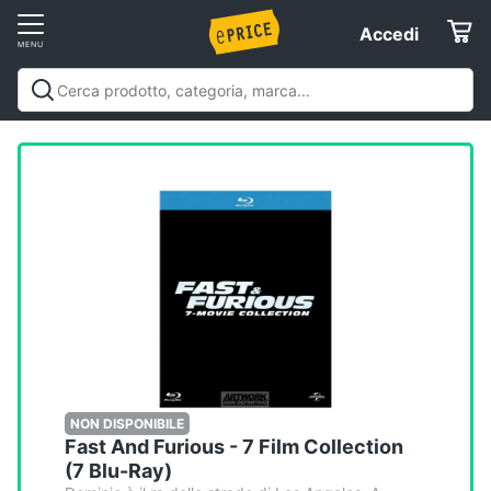
Vai
Accedi
Accedi
al
Registrati
menu
Offerte
Elettrodomestici
Informatica
Telefonia
Tv
e
Home
NON DISPONIBILE
Fast And Furious - 7 Film Collection
Cinema
(7 Blu-Ray)