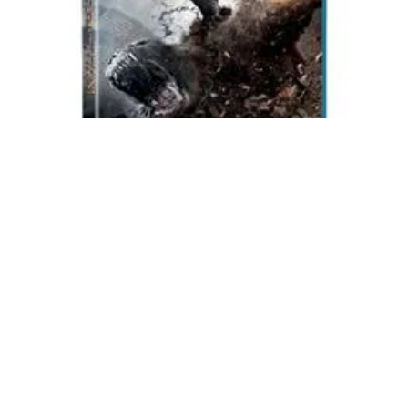
WARNER BROS - Brd Furia Dei Titani (la)
€ 44,65