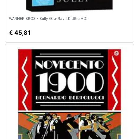
e
igiene
WARNER BROS - Sully (Blu-Ray 4K Ultra HD)
Beauty
€ 45,81
Giocattoli
Prima
infanzia
Fotografia
Casalinghi
Abbigliamento
Sport