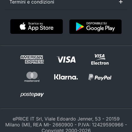
Termini e condizioni
Condizioni di vendita
Privacy
Cookie policy
Personalizza
Controversie ADR
ePRICE IT Srl, Viale Edoardo Jenner, 53 - 20159
Milano (MI), REA MI- 2660900 - P.IVA: 12429590966 -
Copyright 2000-
2026