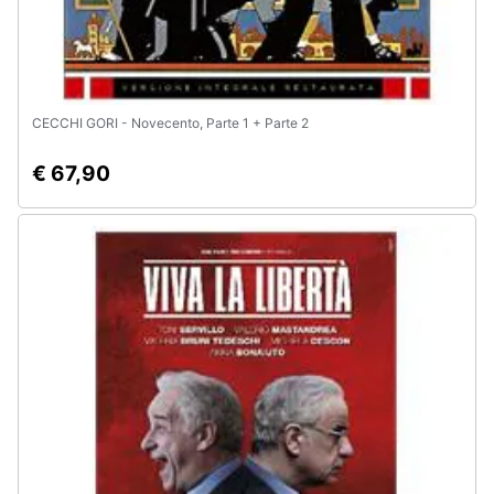
Animali
Motori
CECCHI GORI - Novecento, Parte 1 + Parte 2
Libri,
€ 67,90
cd
e
dvd
Festività
e
ricorrenze
Promozioni
Servizi