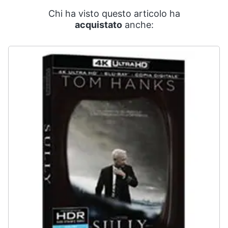
Smart
Chi ha visto questo articolo ha
home
acquistato
anche:
Videogiochi
Audio
e
musica
Clima
Arredo
Brico
e
Giardinaggio
Salute