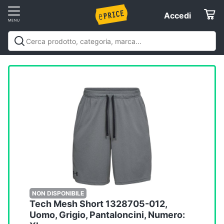
Vai
Accedi
Accedi
al
Registrati
menu
Offerte
Elettrodomestici
Informatica
Telefonia
Tv
e
Home
NON DISPONIBILE
Tech Mesh Short 1328705-012,
Cinema
Uomo, Grigio, Pantaloncini, Numero: