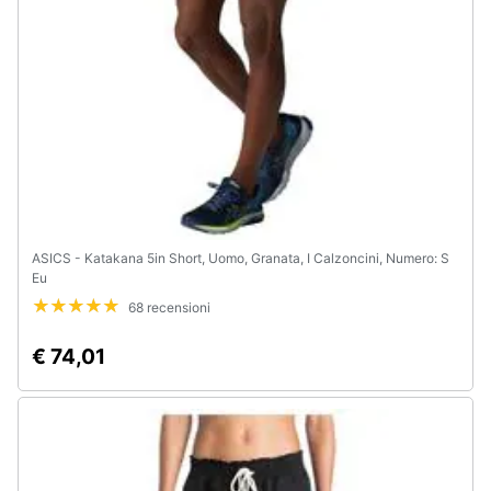
Animali
Motori
Libri,
cd
e
dvd
ASICS - Katakana 5in Short, Uomo, Granata, I Calzoncini, Numero: S
Eu
Festività
68 recensioni
e
ricorrenze
€ 74,01
Promozioni
Servizi