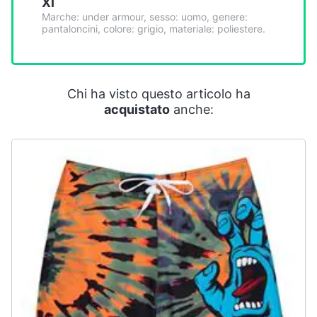
Xl
Smart
Marche: under armour, sesso: uomo, genere:
home
pantaloncini, colore: grigio, materiale: poliestere.
Videogiochi
Chi ha visto questo articolo ha
Audio
acquistato
anche:
e
musica
Clima
Arredo
Brico
e
Giardinaggio
Salute