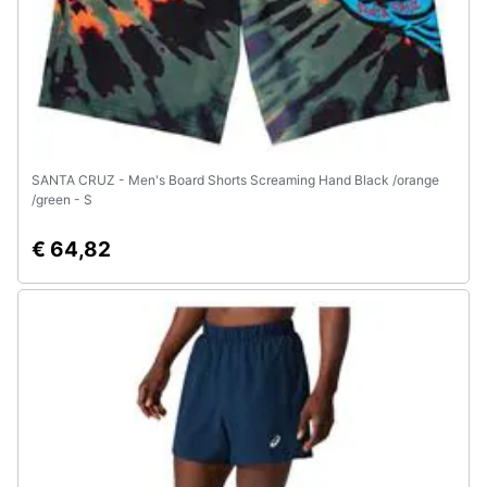
e
igiene
Beauty
Giocattoli
SANTA CRUZ - Men's Board Shorts Screaming Hand Black /orange
/green - S
Prima
infanzia
€ 64,82
Fotografia
Casalinghi
Abbigliamento
Sport