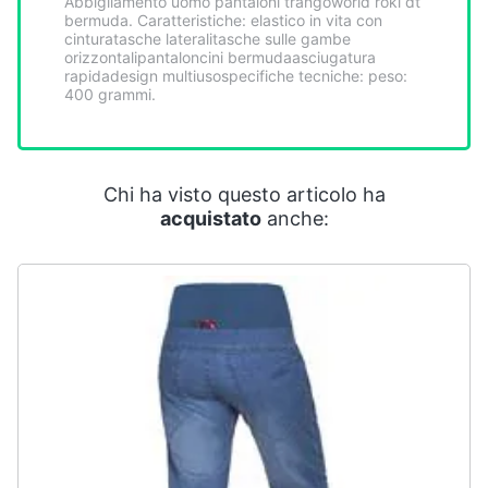
Abbigliamento uomo pantaloni trangoworld roki dt
Smart
bermuda. Caratteristiche: elastico in vita con
home
cinturatasche lateralitasche sulle gambe
orizzontalipantaloncini bermudaasciugatura
rapidadesign multiusospecifiche tecniche: peso:
400 grammi.
Videogiochi
Audio
e
Chi ha visto questo articolo ha
musica
acquistato
anche:
Clima
Arredo
Brico
e
Giardinaggio
Salute