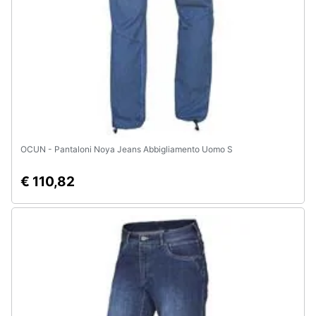
e
igiene
Beauty
Giocattoli
Prima
OCUN - Pantaloni Noya Jeans Abbigliamento Uomo S
infanzia
€ 110,82
Fotografia
Casalinghi
Abbigliamento
Sport