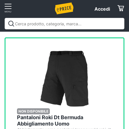
Vai
Accedi
Accedi
al
Registrati
menu
Offerte
Elettrodomestici
Informatica
Telefonia
Tv
e
Home
NON DISPONIBILE
Pantaloni Roki Dt Bermuda
Cinema
Abbigliamento Uomo