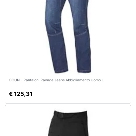
Animali
Motori
Libri,
cd
e
dvd
OCUN - Pantaloni Ravage Jeans Abbigliamento Uomo L
Festività
e
€ 125,31
ricorrenze
Promozioni
Servizi