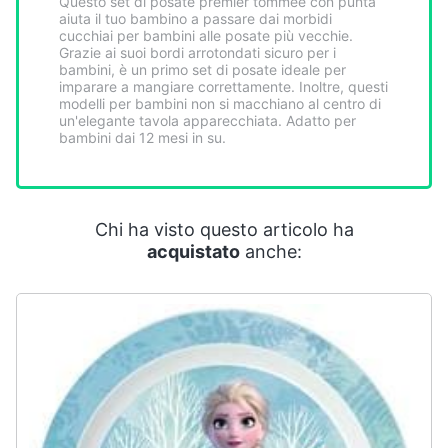
Questo set di posate premier tommee con punta
Smart
aiuta il tuo bambino a passare dai morbidi
home
cucchiai per bambini alle posate più vecchie.
Grazie ai suoi bordi arrotondati sicuro per i
bambini, è un primo set di posate ideale per
imparare a mangiare correttamente. Inoltre, questi
Videogiochi
modelli per bambini non si macchiano al centro di
un'elegante tavola apparecchiata. Adatto per
bambini dai 12 mesi in su.
Audio
e
musica
Chi ha visto questo articolo ha
Clima
acquistato
anche:
Arredo
Brico
e
Giardinaggio
Salute