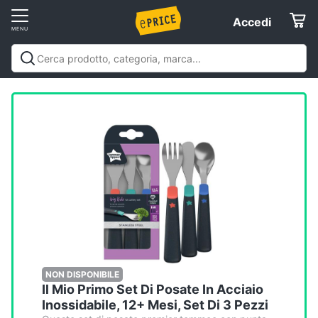
Vai
Accedi
Accedi
al
Registrati
menu
Offerte
Elettrodomestici
Informatica
Telefonia
Tv
e
Home
NON DISPONIBILE
Il Mio Primo Set Di Posate In Acciaio
Cinema
Inossidabile, 12+ Mesi, Set Di 3 Pezzi