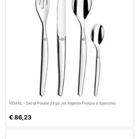
Animali
Motori
Libri,
cd
e
dvd
Festività
e
ricorrenze
VIDAXL - Set di Posate 24 pz Jet Argento Finitura a Specchio
Promozioni
€ 86,23
Servizi