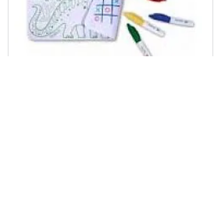
SUPER PETIT - Mini Playmat Dino
€ 60,15