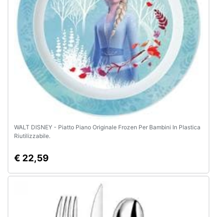
e
igiene
Beauty
Giocattoli
Prima
infanzia
WALT DISNEY - Piatto Piano Originale Frozen Per Bambini In Plastica
Fotografia
Riutilizzabile.
€ 22,59
Casalinghi
Abbigliamento
Sport