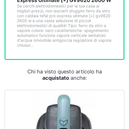
Express Ultimate [+] Gv9620 2600 W
Smart
Se cerchi elettrodomestici per la tua casa ai
home
migliori prezzi, non lasciarti sfuggire ferro da stiro
con caldaia tefal pro express ultimate [+] gv9620
2600 w e una vasta selezione di piccoli
Videogiochi
elettrodomestici di qualità! Tipo: ferro da stiro a
vapore colore: nero caratteristiche: spegnimento
automatico funzione vapore verticale serbatoio
d'acqua rimovibile antigoccia regolatore di vapore
Audio
chiusur...
e
musica
Clima
Chi ha visto questo articolo ha
acquistato
anche:
Arredo
Brico
e
Giardinaggio
Salute