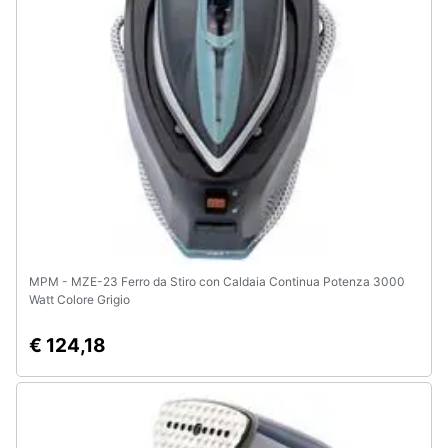
e
igiene
Beauty
Giocattoli
Prima
infanzia
Fotografia
MPM - MZE-23 Ferro da Stiro con Caldaia Continua Potenza 3000
Watt Colore Grigio
Casalinghi
€ 124,18
Abbigliamento
Sport