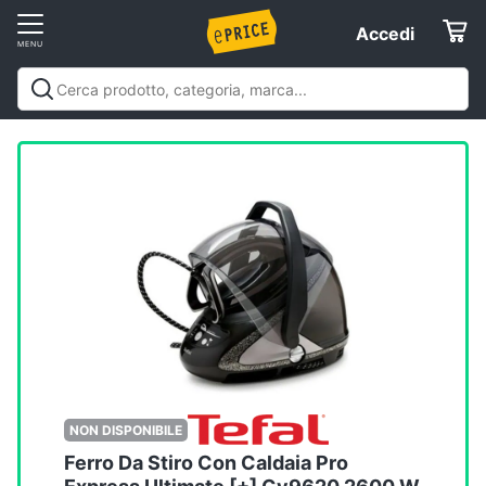
Vai
Accedi
Accedi
al
Registrati
menu
Offerte
Elettrodomestici
Informatica
Telefonia
Tv
e
Home
NON DISPONIBILE
Cinema
Ferro Da Stiro Con Caldaia Pro