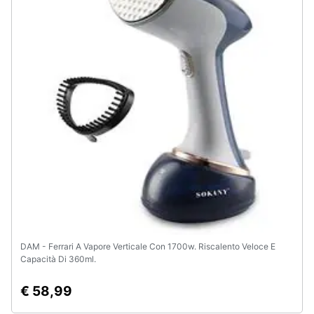
Animali
Motori
Libri,
cd
e
dvd
Festività
e
ricorrenze
DAM - Ferrari A Vapore Verticale Con 1700w. Riscalento Veloce E
Promozioni
Capacità Di 360ml.
€ 58,99
Servizi