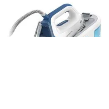
BRAUN - CareStyle 3 IS 3157 BL 2400 W 2 L EloxalPlus soleplate Blu
12 recensioni
€ 168,15