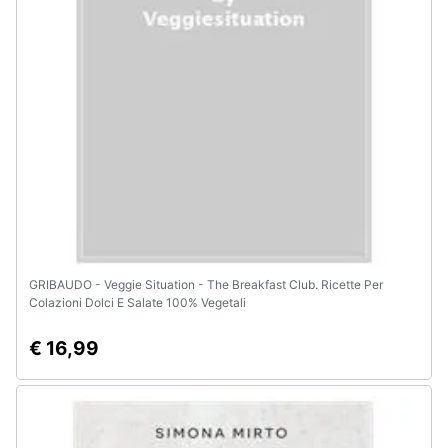
e
igiene
Beauty
Giocattoli
Prima
infanzia
Fotografia
GRIBAUDO - Veggie Situation - The Breakfast Club. Ricette Per
Colazioni Dolci E Salate 100% Vegetali
Casalinghi
€ 16,99
Abbigliamento
Sport