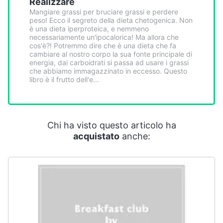
Realizzare
Smart
Mangiare grassi per bruciare grassi e perdere
home
peso! Ecco il segreto della dieta chetogenica. Non
è una dieta iperproteica, e nemmeno
necessariamente un'ipocalorica! Ma allora che
Videogiochi
cos'è?! Potremmo dire che è una dieta che fa
cambiare al nostro corpo la sua fonte principale di
energia, dai carboidrati si passa ad usare i grassi
Audio
che abbiamo immagazzinato in eccesso. Questo
libro è il frutto dell'e...
e
musica
Clima
Chi ha visto questo articolo ha
acquistato
anche:
Arredo
Brico
e
Giardinaggio
Salute