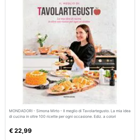
Animali
Motori
Libri,
cd
e
dvd
Festività
e
ricorrenze
MONDADORI - Simona Mirto - Il meglio di Tavolartegusto. La mia idea
Promozioni
di cucina in oltre 100 ricette per ogni occasione. Ediz. a colori
Servizi
€ 22,99