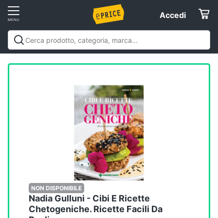
Vai
Accedi
Accedi
al
Registrati
menu
Offerte
Elettrodomestici
Informatica
Telefonia
Tv
e
Home
NON DISPONIBILE
Nadia Gulluni - Cibi E Ricette
Cinema
Chetogeniche. Ricette Facili Da