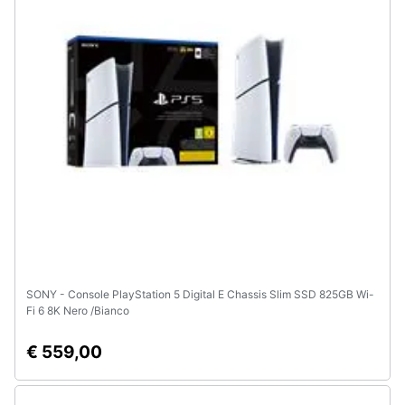
SONY - Console PlayStation 5 Digital E Chassis Slim SSD 825GB Wi-
Fi 6 8K Nero /Bianco
€ 559,00