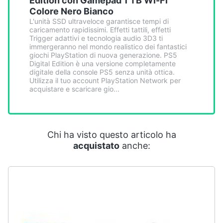
Edition con Gamepad 1 TB Wi-Fi
Smart
Colore Nero Bianco
home
L'unità SSD ultraveloce garantisce tempi di
caricamento rapidissimi. Effetti tattili, effetti
Trigger adattivi e tecnologia audio 3D3 ti
Videogiochi
immergeranno nel mondo realistico dei fantastici
giochi PlayStation di nuova generazione. PS5
Digital Edition è una versione completamente
Audio
digitale della console PS5 senza unità ottica.
Utilizza il tuo account PlayStation Network per
e
acquistare e scaricare gio...
musica
Clima
Chi ha visto questo articolo ha
acquistato
anche:
Arredo
Brico
e
Giardinaggio
Salute