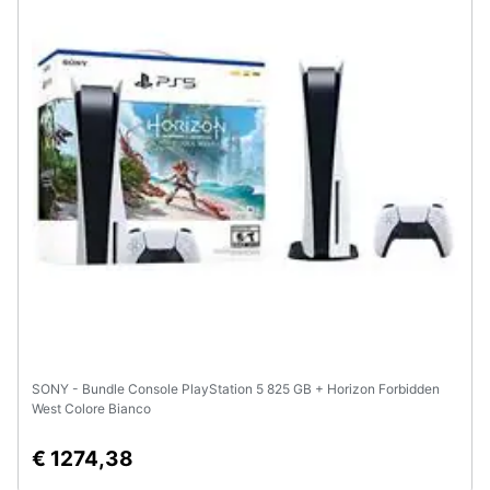
Animali
Motori
Libri,
cd
e
dvd
Festività
e
ricorrenze
SONY - Bundle Console PlayStation 5 825 GB + Horizon Forbidden
Promozioni
West Colore Bianco
Servizi
€ 1274,38