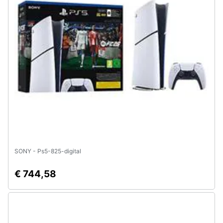
e
igiene
Beauty
Giocattoli
Prima
infanzia
Fotografia
SONY - Ps5-825-digital
Casalinghi
€ 744,58
Abbigliamento
Sport