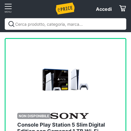
Vai
Accedi
Accedi
al
Registrati
menu
Offerte
Elettrodomestici
Informatica
Telefonia
Tv
e
Home
NON DISPONIBILE
Cinema
Console Play Station 5 Slim Digital