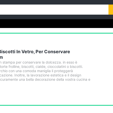
iscotti In Vetro, Per Conservare
Cm
on stampa per conservare la dolcezza. in esso è
te frolline, biscotti, cialde, cioccolatini o biscotti.
perchio con una comoda maniglia li proteggerà
ccazione. Inoltre, la lavorazione estetica e il design
icuramente una bella decorazione della vostra cucina e