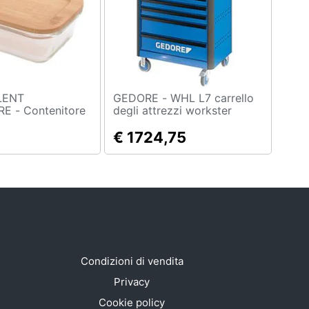
LENT
GEDORE - WHL L7 carrello
enitore
degli attrezzi workster
on Coperchio In
Highline
0 Ml
0
€ 1724,75
Condizioni di vendita
Privacy
Cookie policy