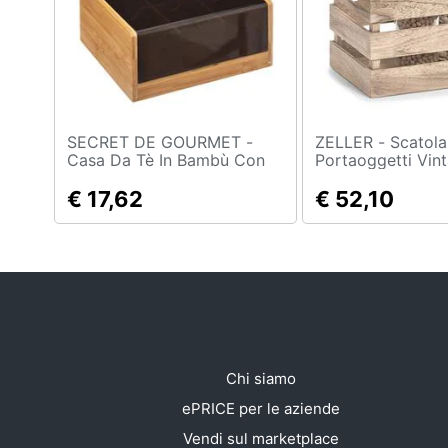
Sport
Animali
Motori
Libri, cd e dvd
SECRET DE GOURMET -
ZELLER - Scatola
Casa Da Tè In Bambù Con
Portaoggetti Vint
Coperchio, 6 Scomparti
Legno, 31x21x19
Festività e ricorrenze
€ 17,62
€ 52,10
Promozioni
Chi siamo
ePRICE per le aziende
Vendi sul marketplace