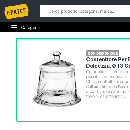
Categorie
Elettrodomestici
Informatica
NON DISPONIBILE
Contenitore Per B
Telefonia
Dolcezza, Ø 13 
Contenitore in vetro c
possibile memorizzare tor
Tv e Home Cinema
Chiuso dall'alto, il co
dall'umidità e dall'essi
Smart home
accattivante saranno s
tavolo. caratteristic...
Videogiochi
Audio e musica