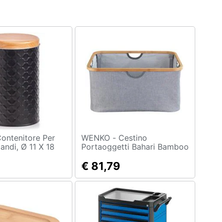
WENKO - Cestino
andi, Ø 11 X 18
Portaoggetti Bahari Bamboo
Con Manici,
€ 81,79