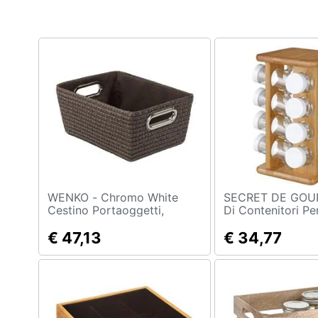
Clima
Arredo
Brico e Giardinaggio
Salute e igiene
Beauty
Giocattoli
Prima infanzia
WENKO - Chromo White
SECRET DE GOURM
Cestino Portaoggetti,
Di Contenitori Pe
Contenitore Accessori,
Bambù, 17 Pezzi I
Fotografia
€ 47,13
€ 34,77
Casalinghi
Abbigliamento