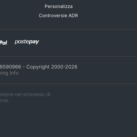
Personalizza
Controversie ADR
429590966 - Copyright 2000-
2026
ing Info
sempre nel processo di
ione.