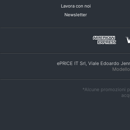
Lavora con noi
Newsletter
ePRICE IT Srl, Viale Edoardo Je
Modello
*Alcune promozioni po
acqu