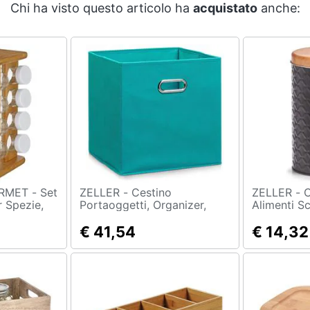
Chi ha visto questo articolo ha
acquistato
anche:
ET - Set
ZELLER - Cestino
ZELLER - Contenitore Per
r Spezie,
Portaoggetti, Organizer,
Alimenti Sc
nclusi.
Colore Grigio, 32 X 32 X 32
Cm, Nero,
Cm,
€ 41,54
€ 14,32