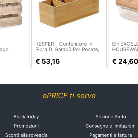
KESPER - Contenitore In
EH EXCEL
age,
Fibra Di Bambù Per Posate,
HOUSEWARE - Cont
 Cm,
In Vetro C
€ 53,16
Bambù, 37
€ 24,6
ePRICE ti serve
Black friday
Sezione Aiuto
Promozioni
Consegne e limitazioni
Sconti alla rovescia
Pagamenti e fattura