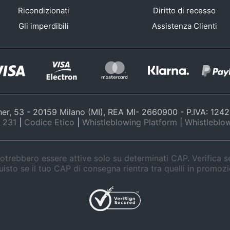
Ricondizionati
Diritto di recesso
Gli imperdibili
Assistenza Clienti
nner, 53 - 20159 Milano (MI), REA MI- 2660900 - P.IVA: 12
 231
|
Codice Etico
|
Whistleblowing Platform
|
Whistleblow
trebbero essere attive solo su determinati CAP. Verifica 
isto se il tuo CAP di consegna rientra tra quelli in promoz