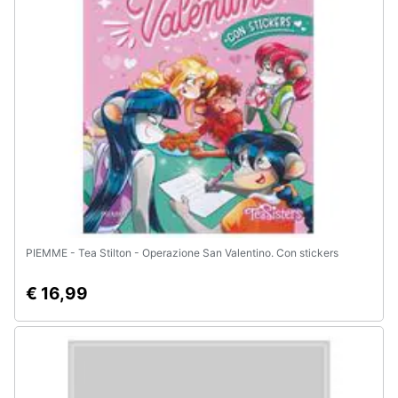
e
igiene
Beauty
Giocattoli
Prima
infanzia
Fotografia
PIEMME - Tea Stilton - Operazione San Valentino. Con stickers
Casalinghi
€ 16,99
Abbigliamento
Sport