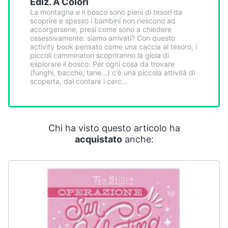
Ediz. A Colori
Smart
La montagna e il bosco sono pieni di tesori da
home
scoprire e spesso i bambini non riescono ad
accorgersene, presi come sono a chiedere
ossessivamente: siamo arrivati? Con questo
Videogiochi
activity book pensato come una caccia al tesoro, i
piccoli camminatori scopriranno la gioia di
esplorare il bosco. Per ogni cosa da trovare
Audio
(funghi, bacche, tane...) c'è una piccola attività di
scoperta, dal contare i cerc...
e
musica
Clima
Chi ha visto questo articolo ha
acquistato
anche:
Arredo
Brico
e
Giardinaggio
Salute