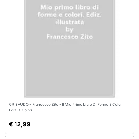
Animali
Motori
Libri,
cd
e
dvd
Festività
e
ricorrenze
GRIBAUDO - Francesco Zito - Il Mio Primo Libro Di Forme E Colori.
Ediz. A Colori
Promozioni
€ 12,99
Servizi