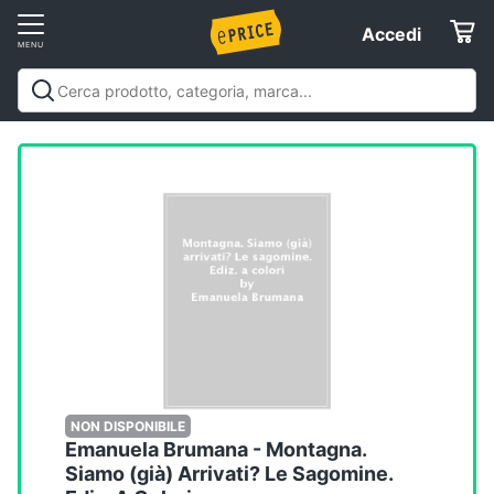
Vai
Accedi
Accedi
al
Registrati
menu
Offerte
Elettrodomestici
Informatica
Telefonia
Tv
e
Home
NON DISPONIBILE
Emanuela Brumana - Montagna.
Cinema
Siamo (già) Arrivati? Le Sagomine.