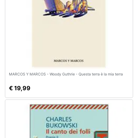
e
igiene
Beauty
Giocattoli
Prima
infanzia
MARCOS Y MARCOS - Woody Guthrie - Questa terra è la mia terra
Fotografia
€ 19,99
Casalinghi
Abbigliamento
Sport