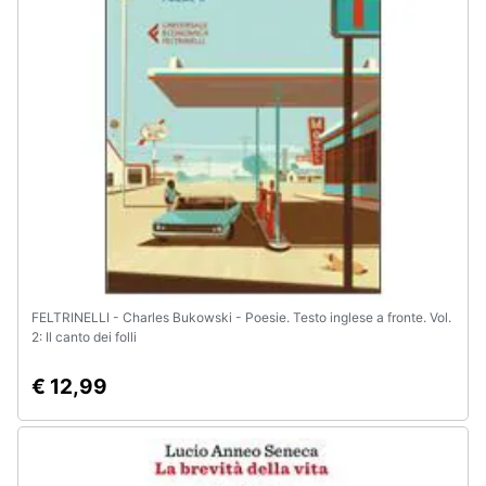
Animali
Motori
Libri,
cd
e
dvd
Festività
e
FELTRINELLI - Charles Bukowski - Poesie. Testo inglese a fronte. Vol.
ricorrenze
2: Il canto dei folli
€ 12,99
Promozioni
Servizi