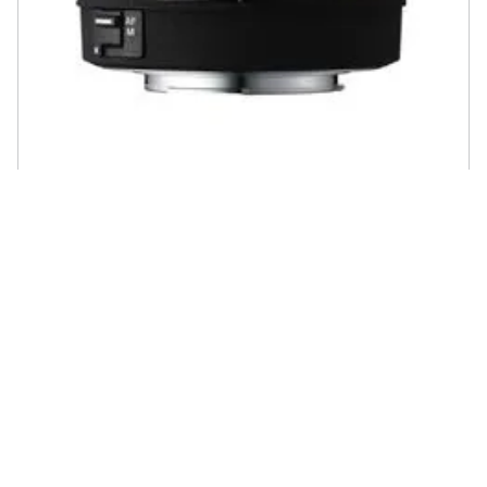
SIGMA - Obiettivo 30mm F / 1.4 (A) AF DC HSM Attacco Pentax
€ 764,35