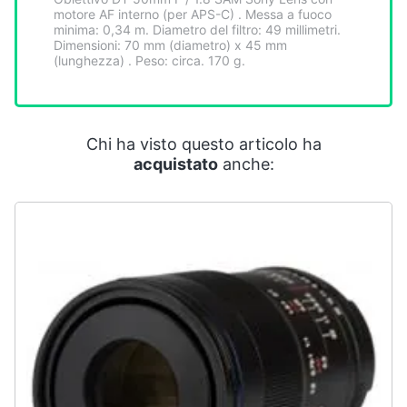
motore AF interno (per APS-C) . Messa a fuoco
minima: 0,34 m. Diametro del filtro: 49 millimetri.
Dimensioni: 70 mm (diametro) x 45 mm
(lunghezza) . Peso: circa. 170 g.
Chi ha visto questo articolo ha
acquistato
anche: