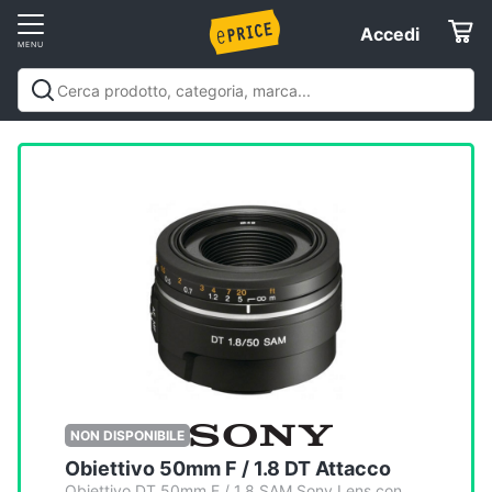
Vai
Accedi
Accedi
al
Registrati
menu
Offerte
Servizi
Assistenza
clienti
Esci
NON DISPONIBILE
Obiettivo 50mm F / 1.8 DT Attacco
Obiettivo DT 50mm F / 1.8 SAM Sony Lens con